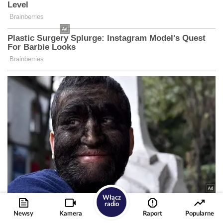
Włącz
radio
Newsy
Kamera
Raport
Popularne