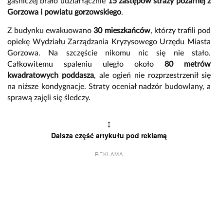
gaśniczej brało udział łącznie
15 zastępów straży pożarnej z
Gorzowa i powiatu gorzowskiego
.
Z budynku ewakuowano
30 mieszkańców
, którzy trafili pod
opiekę Wydziału Zarządzania Kryzysowego Urzędu Miasta
Gorzowa. Na szczęście nikomu nic się nie stało.
Całkowitemu spaleniu uległo około
80 metrów
kwadratowych poddasza
, ale ogień nie rozprzestrzenił się
na niższe kondygnacje. Straty oceniał nadzór budowlany, a
sprawą zajęli się śledczy.
↕
Dalsza część artykułu pod reklamą
REKLAMA