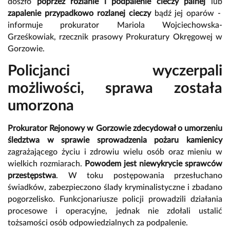
doszło
poprzez rozlanie i podpalenie cieczy palnej
lub
zapalenie przypadkowo rozlanej cieczy
bądź jej oparów -
informuje prokurator Mariola Wojciechowska-
Grześkowiak, rzecznik prasowy Prokuratury Okręgowej w
Gorzowie.
Policjanci wyczerpali
możliwości, sprawa została
umorzona
Prokurator Rejonowy w Gorzowie
zdecydował o umorzeniu
śledztwa w sprawie sprowadzenia pożaru kamienicy
zagrażającego życiu i zdrowiu wielu osób oraz mieniu w
wielkich rozmiarach.
Powodem jest niewykrycie sprawców
przestępstwa
. W toku postępowania przesłuchano
świadków, zabezpieczono ślady kryminalistyczne i zbadano
pogorzelisko. Funkcjonariusze policji prowadzili działania
procesowe i operacyjne, jednak nie zdołali ustalić
tożsamości osób odpowiedzialnych za podpalenie.