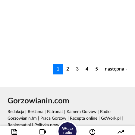
1
2
3
4
5
następna ›
Gorzowianin.com
Redakcja
|
Reklama
|
Patronat
|
Kamera Gorzów
|
Radio
Gorzowianin.fm
|
Praca Gorzów
|
Recepta online
|
GoWork.pl
|
Rankomat.pl
|
Polityka prywatności
Włącz
radio
Wydawca: REC24 Sp. z o.o.