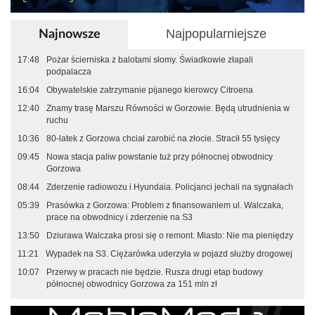
Najpopularniejsze
Najnowsze
17:48
Pożar ścierniska z balotami słomy. Świadkowie złapali
podpalacza
16:04
Obywatelskie zatrzymanie pijanego kierowcy Citroena
12:40
Znamy trasę Marszu Równości w Gorzowie. Będą utrudnienia w
ruchu
10:36
80-latek z Gorzowa chciał zarobić na złocie. Stracił 55 tysięcy
09:45
Nowa stacja paliw powstanie tuż przy północnej obwodnicy
Gorzowa
08:44
Zderzenie radiowozu i Hyundaia. Policjanci jechali na sygnałach
05:39
Prasówka z Gorzowa: Problem z finansowaniem ul. Walczaka,
prace na obwodnicy i zderzenie na S3
13:50
Dziurawa Walczaka prosi się o remont. Miasto: Nie ma pieniędzy
11:21
Wypadek na S3. Ciężarówka uderzyła w pojazd służby drogowej
10:07
Przerwy w pracach nie będzie. Rusza drugi etap budowy
północnej obwodnicy Gorzowa za 151 mln zł