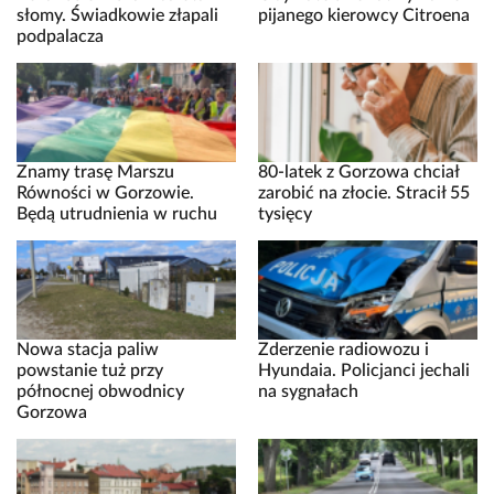
słomy. Świadkowie złapali
pijanego kierowcy Citroena
podpalacza
Znamy trasę Marszu
80-latek z Gorzowa chciał
Równości w Gorzowie.
zarobić na złocie. Stracił 55
Będą utrudnienia w ruchu
tysięcy
Nowa stacja paliw
Zderzenie radiowozu i
powstanie tuż przy
Hyundaia. Policjanci jechali
północnej obwodnicy
na sygnałach
Gorzowa