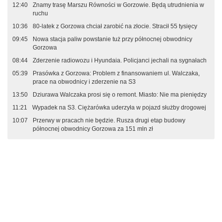
12:40
Znamy trasę Marszu Równości w Gorzowie. Będą utrudnienia w
ruchu
10:36
80-latek z Gorzowa chciał zarobić na złocie. Stracił 55 tysięcy
09:45
Nowa stacja paliw powstanie tuż przy północnej obwodnicy
Gorzowa
08:44
Zderzenie radiowozu i Hyundaia. Policjanci jechali na sygnałach
05:39
Prasówka z Gorzowa: Problem z finansowaniem ul. Walczaka,
prace na obwodnicy i zderzenie na S3
13:50
Dziurawa Walczaka prosi się o remont. Miasto: Nie ma pieniędzy
11:21
Wypadek na S3. Ciężarówka uderzyła w pojazd służby drogowej
10:07
Przerwy w pracach nie będzie. Rusza drugi etap budowy
północnej obwodnicy Gorzowa za 151 mln zł