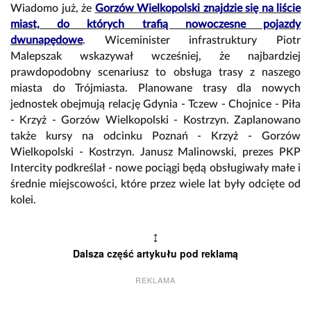
Wiadomo już, że
Gorzów Wielkopolski znajdzie się na liście
miast, do których trafią nowoczesne pojazdy
dwunapędowe
. Wiceminister infrastruktury Piotr
Malepszak wskazywał wcześniej, że najbardziej
prawdopodobny scenariusz to obsługa trasy z naszego
miasta do Trójmiasta. Planowane trasy dla nowych
jednostek obejmują relację Gdynia - Tczew - Chojnice - Piła
- Krzyż - Gorzów Wielkopolski - Kostrzyn. Zaplanowano
także kursy na odcinku Poznań - Krzyż - Gorzów
Wielkopolski - Kostrzyn. Janusz Malinowski, prezes PKP
Intercity podkreślał - nowe pociągi będą obsługiwały małe i
średnie miejscowości, które przez wiele lat były odcięte od
kolei.
↕
Dalsza część artykułu pod reklamą
REKLAMA