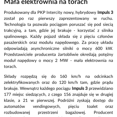
Mała elektrownia na torach
Produkowany dla PKP Intercity nowy, hybrydowy
Impuls 3
został po raz pierwszy zaprezentowany w ruchu.
Technologia ta pozwala pociągom poruszać się pod siecią
trakcyjną, a tam, gdzie jej brakuje - korzystać z silnika
spalinowego. Każdy pojazd składa się z pięciu członów
pasażerskich oraz modułu napędowego. Za pracę układu
odpowiadają asynchroniczne silniki o mocy 600 kW.
Przedstawiciele producenta żartobliwie określają potężny
moduł napędowy o mocy 2 MW - mała elektrownia na
torach.
Składy rozpędzą się do 160 km/h na odcinkach
zelektryfikowanych oraz do 120 km/h tam, gdzie prądu
brakuje. Wewnątrz każdego pociągu
Impuls 3
przewidziano
177 miejsc siedzących, z czego 156 znajduje się w drugiej
klasie, a 21 w pierwszej. Podróżni zyskają dostęp do
automatów vendingowych, pięciu toalet oraz
rozbudowanej przestrzeni bagażowej. Producent