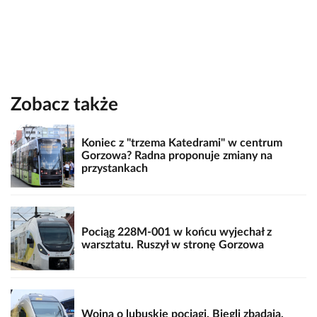
Zobacz także
Koniec z "trzema Katedrami" w centrum
Gorzowa? Radna proponuje zmiany na
przystankach
Pociąg 228M-001 w końcu wyjechał z
warsztatu. Ruszył w stronę Gorzowa
Wojna o lubuskie pociągi. Biegli zbadają,