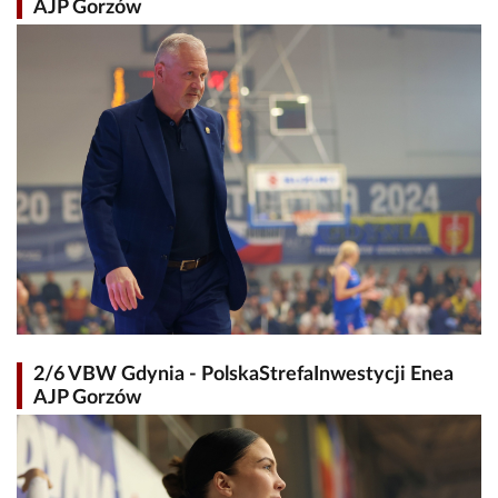
AJP Gorzów
2/6 VBW Gdynia - PolskaStrefaInwestycji Enea
AJP Gorzów