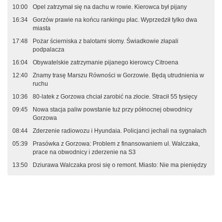
10:00
Opel zatrzymał się na dachu w rowie. Kierowca był pijany
16:34
Gorzów prawie na końcu rankingu płac. Wyprzedził tylko dwa
miasta
17:48
Pożar ścierniska z balotami słomy. Świadkowie złapali
podpalacza
16:04
Obywatelskie zatrzymanie pijanego kierowcy Citroena
12:40
Znamy trasę Marszu Równości w Gorzowie. Będą utrudnienia w
ruchu
10:36
80-latek z Gorzowa chciał zarobić na złocie. Stracił 55 tysięcy
09:45
Nowa stacja paliw powstanie tuż przy północnej obwodnicy
Gorzowa
08:44
Zderzenie radiowozu i Hyundaia. Policjanci jechali na sygnałach
05:39
Prasówka z Gorzowa: Problem z finansowaniem ul. Walczaka,
prace na obwodnicy i zderzenie na S3
13:50
Dziurawa Walczaka prosi się o remont. Miasto: Nie ma pieniędzy