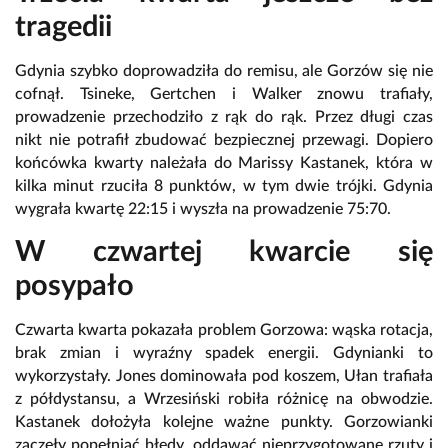
tragedii
Gdynia szybko doprowadziła do remisu, ale Gorzów się nie
cofnął. Tsineke, Gertchen i Walker znowu trafiały,
prowadzenie przechodziło z rąk do rąk. Przez długi czas
nikt nie potrafił zbudować bezpiecznej przewagi. Dopiero
końcówka kwarty należała do Marissy Kastanek, która w
kilka minut rzuciła 8 punktów, w tym dwie trójki. Gdynia
wygrała kwartę 22:15 i wyszła na prowadzenie 75:70.
W czwartej kwarcie się
posypało
Czwarta kwarta pokazała problem Gorzowa: wąska rotacja,
brak zmian i wyraźny spadek energii. Gdynianki to
wykorzystały. Jones dominowała pod koszem, Ułan trafiała
z półdystansu, a Wrzesiński robiła różnicę na obwodzie.
Kastanek dołożyła kolejne ważne punkty. Gorzowianki
zaczęły popełniać błędy, oddawać nieprzygotowane rzuty i