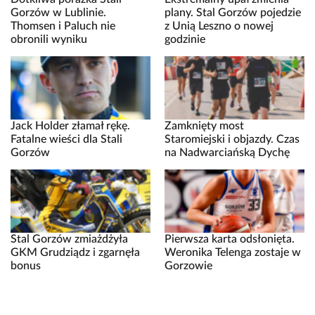
Gorzów w Lublinie.
plany. Stal Gorzów pojedzie
Thomsen i Paluch nie
z Unią Leszno o nowej
obronili wyniku
godzinie
Jack Holder złamał rękę.
Zamknięty most
Fatalne wieści dla Stali
Staromiejski i objazdy. Czas
Gorzów
na Nadwarciańską Dychę
Stal Gorzów zmiażdżyła
Pierwsza karta odsłonięta.
GKM Grudziądz i zgarnęła
Weronika Telenga zostaje w
bonus
Gorzowie