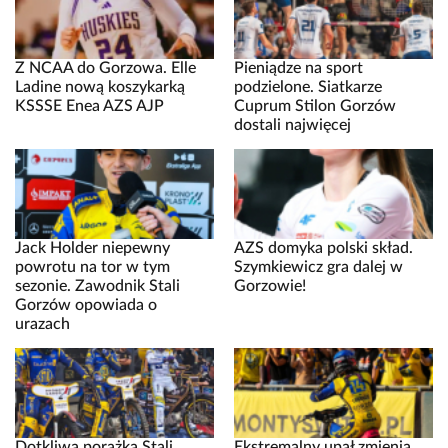
Z NCAA do Gorzowa. Elle
Pieniądze na sport
Ladine nową koszykarką
podzielone. Siatkarze
KSSSE Enea AZS AJP
Cuprum Stilon Gorzów
dostali najwięcej
Jack Holder niepewny
AZS domyka polski skład.
powrotu na tor w tym
Szymkiewicz gra dalej w
sezonie. Zawodnik Stali
Gorzowie!
Gorzów opowiada o
urazach
Dotkliwa porażka Stali
Ekstremalny upał zmienia