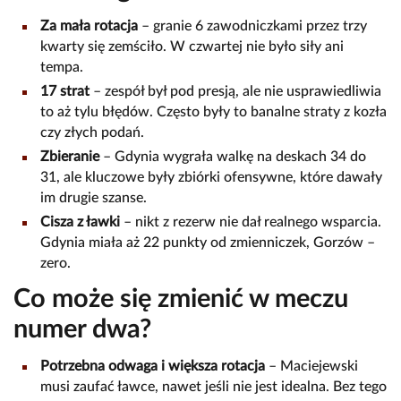
Za mała rotacja
– granie 6 zawodniczkami przez trzy
kwarty się zemściło. W czwartej nie było siły ani
tempa.
17 strat
– zespół był pod presją, ale nie usprawiedliwia
to aż tylu błędów. Często były to banalne straty z kozła
czy złych podań.
Zbieranie
– Gdynia wygrała walkę na deskach 34 do
31, ale kluczowe były zbiórki ofensywne, które dawały
im drugie szanse.
Cisza z ławki
– nikt z rezerw nie dał realnego wsparcia.
Gdynia miała aż 22 punkty od zmienniczek, Gorzów –
zero.
Co może się zmienić w meczu
numer dwa?
Potrzebna odwaga i większa rotacja
– Maciejewski
musi zaufać ławce, nawet jeśli nie jest idealna. Bez tego