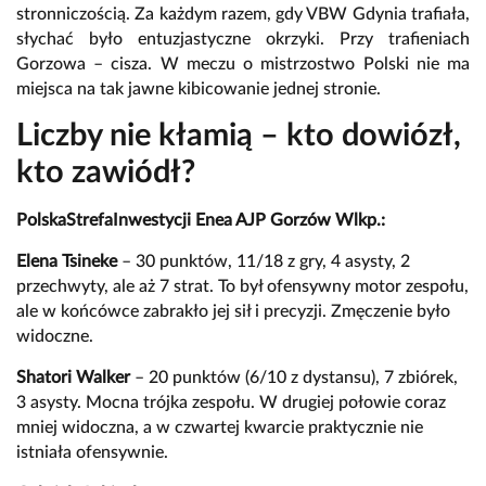
stronniczością. Za każdym razem, gdy VBW Gdynia trafiała,
słychać było entuzjastyczne okrzyki. Przy trafieniach
Gorzowa – cisza. W meczu o mistrzostwo Polski nie ma
miejsca na tak jawne kibicowanie jednej stronie.
Liczby nie kłamią – kto dowiózł,
kto zawiódł?
PolskaStrefaInwestycji Enea AJP Gorzów Wlkp.:
Elena Tsineke
– 30 punktów, 11/18 z gry, 4 asysty, 2
przechwyty, ale aż 7 strat. To był ofensywny motor zespołu,
ale w końcówce zabrakło jej sił i precyzji. Zmęczenie było
widoczne.
Shatori Walker
– 20 punktów (6/10 z dystansu), 7 zbiórek,
3 asysty. Mocna trójka zespołu. W drugiej połowie coraz
mniej widoczna, a w czwartej kwarcie praktycznie nie
istniała ofensywnie.