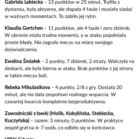
Gabriela Lebiecka
– 13 punktów w 25 minut. Trafiła z
dystansu, była aktywna, ale złapała 4 faule i musiała siadać
w ważnych momentach. To zabiło jej rytm.
Klaudia Gertchen
– 11 punktów, ale 4 faule i zero zbiórek.
W obronie miała trudne momenty, a w ataku popełniała
proste błędy. Nie zagrała meczu na miarę swojego
doświadczenia.
Ewelina Śmiałek
– 2 punkty, 7 zbiórek, 2 straty. Walczyła na
deskach, ale była bierna w ataku. Brak punktów z jej strony
w takim meczu boli.
Rebeka Mikulasikova
– 4 punkty, 2/8 z gry. Dostała 20
minut, ale nie dała zespołowi realnego wsparcia. W
czwartej kwarcie kompletnie bezproduktywna.
Zawodniczki z ławki (Molik, Kobylińska, Steblecka,
Kuczyńska)
– razem: 3 minuty, 0 punktów. W praktyce
zespół grał na 6–7 osób, co odbiło się w końcówce.