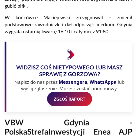
gubić piłki.
W końcówce Maciejewski zrezygnował – zmienił
podstawowe zawodniczki i dał odpocząć liderkom. Gdynia
wygrała ostatnią kwartę 16:10 i cały mecz 91:80.
WIDZISZ COŚ NIETYPOWEGO LUB MASZ
SPRAWĘ Z GORZOWA?
Napisz do nas przez
Messengera
,
WhatsAppa
lub
wyślij zgłoszenie. Możesz zostać anonimowy.
ZGŁOŚ RAPORT
VBW Gdynia -
PolskaStrefaInwestycji Enea AJP