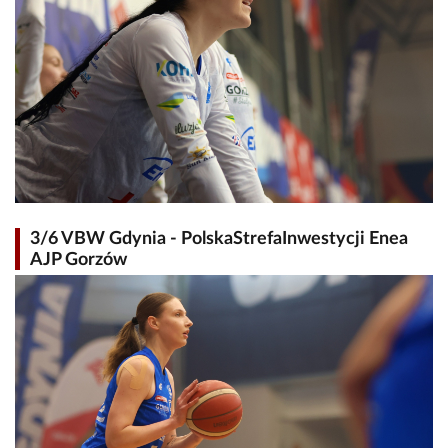
3/6 VBW Gdynia - PolskaStrefaInwestycji Enea
AJP Gorzów