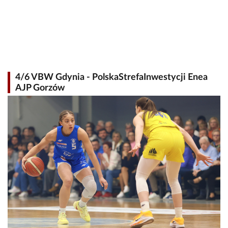
4/6 VBW Gdynia - PolskaStrefaInwestycji Enea
AJP Gorzów