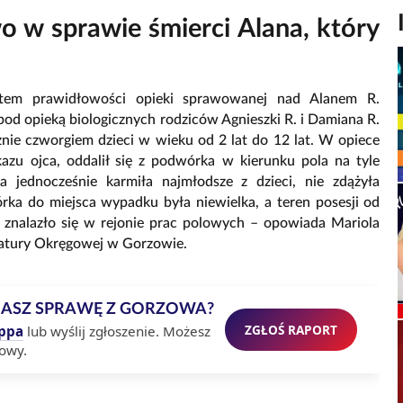
o w sprawie śmierci Alana, który
tem prawidłowości opieki sprawowanej nad Alanem R.
pod opieką biologicznych rodziców Agnieszki R. i Damiana R.
znie czworgiem dzieci w wieku od 2 lat do 12 lat. W opiece
azu ojca, oddalił się z podwórka w kierunku pola na tyle
 jednocześnie karmiła najmłodsze z dzieci, nie zdążyła
ka do miejsca wypadku była niewielka, a teren posesji od
d znalazło się w rejonie prac polowych – opowiada Mariola
atury Okręgowej w Gorzowie.
MASZ SPRAWĘ Z GORZOWA?
ZGŁOŚ RAPORT
ppa
lub wyślij zgłoszenie. Możesz
owy.