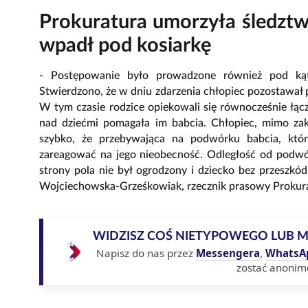
Prokuratura umorzyła śledztw
wpadł pod kosiarkę
- Postępowanie było prowadzone również pod ką
Stwierdzono, że w dniu zdarzenia chłopiec pozostawał 
W tym czasie rodzice opiekowali się równocześnie łąc
nad dziećmi pomagała im babcia. Chłopiec, mimo zak
szybko, że przebywająca na podwórku babcia, która
zareagować na jego nieobecność. Odległość od podwór
strony pola nie był ogrodzony i dziecko bez przeszkó
Wojciechowska-Grześkowiak, rzecznik prasowy Prokur
WIDZISZ COŚ NIETYPOWEGO LUB 
Napisz do nas przez
Messengera
,
WhatsA
zostać anonim