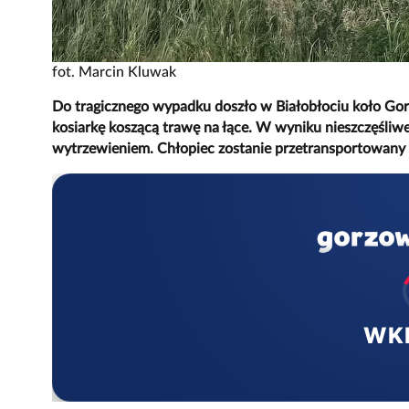
fot. Marcin Kluwak
Do tragicznego wypadku doszło w Białobłociu koło Gor
kosiarkę koszącą trawę na łące. W wyniku nieszczęśliw
wytrzewieniem. Chłopiec zostanie przetransportowany 
WK