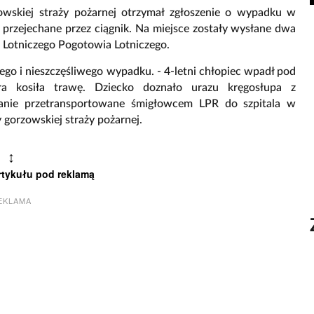
owskiej straży pożarnej otrzymał zgłoszenie o wypadku w
o przejechane przez ciągnik. Na miejsce zostały wysłane dwa
ec Lotniczego Pogotowia Lotniczego.
nego i nieszczęśliwego wypadku. - 4-letni chłopiec wpadł pod
óra kosiła trawę. Dziecko doznało urazu kręgosłupa z
tanie przetransportowane śmigłowcem LPR do szpitala w
 gorzowskiej straży pożarnej.
↕
rtykułu pod reklamą
EKLAMA