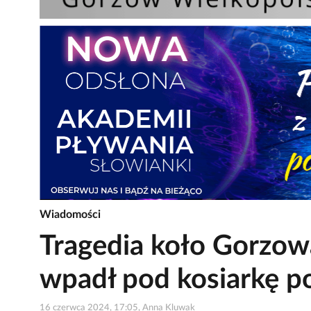
Wiadomości
Tragedia koło Gorzowa
wpadł pod kosiarkę po
16 czerwca 2024, 17:05, Anna Kluwak