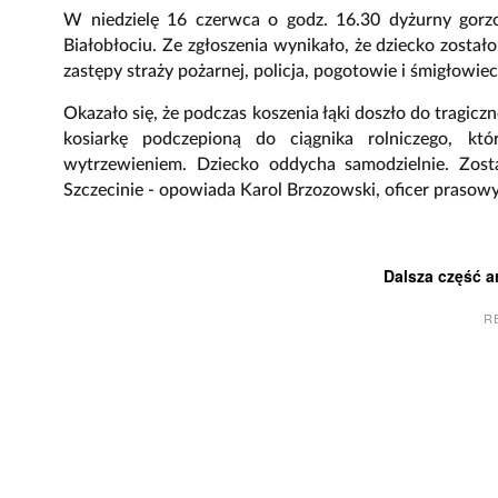
W niedzielę 16 czerwca o godz. 16.30 dyżurny gorz
Białobłociu. Ze zgłoszenia wynikało, że dziecko został
zastępy straży pożarnej, policja, pogotowie i śmigłowi
Okazało się, że podczas koszenia łąki doszło do tragicz
kosiarkę podczepioną do ciągnika rolniczego, kt
wytrzewieniem. Dziecko oddycha samodzielnie. Zos
Szczecinie - opowiada Karol Brzozowski, oficer prasowy
Dalsza część a
R