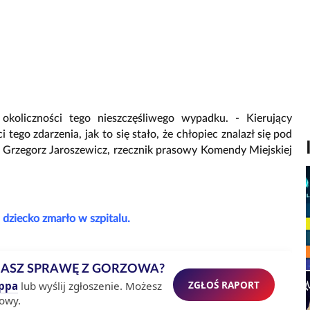
 okoliczności tego nieszczęśliwego wypadku. - Kierujący
tego zdarzenia, jak to się stało, że chłopiec znalazł się pod
e Grzegorz Jaroszewicz, rzecznik prasowy Komendy Miejskiej
, dziecko zmarło w szpitalu.
MASZ SPRAWĘ Z GORZOWA?
ZGŁOŚ RAPORT
ppa
lub wyślij zgłoszenie. Możesz
owy.