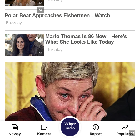
Włącz
radio
Newsy
Kamera
Raport
Popularne