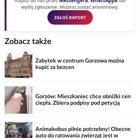
Napisz do nas przez
Messengera
,
WhatsAppa
lub
wyślij zgłoszenie. Możesz zostać anonimowy.
ZGŁOŚ RAPORT
Zobacz także
Zabytek w centrum Gorzowa można
kupić za bezcen
Gorzów: Mieszkaniec chce obniżki cen
ciepła. Zbiera podpisy pod petycją
Animalsobus pilnie potrzebny! Obecne
auto do ratowania zwierząt jest w