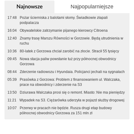
Najpopularniejsze
Najnowsze
17:48
Pożar ścierniska z balotami słomy. Świadkowie złapali
podpalacza
16:04
Obywatelskie zatrzymanie pijanego kierowcy Citroena
12:40
Znamy trasę Marszu Równości w Gorzowie. Będą utrudnienia w
ruchu
10:36
80-latek z Gorzowa chciał zarobić na złocie. Stracił 55 tysięcy
09:45
Nowa stacja paliw powstanie tuż przy północnej obwodnicy
Gorzowa
08:44
Zderzenie radiowozu i Hyundaia. Policjanci jechali na sygnałach
05:39
Prasówka z Gorzowa: Problem z finansowaniem ul. Walczaka,
prace na obwodnicy i zderzenie na S3
13:50
Dziurawa Walczaka prosi się o remont. Miasto: Nie ma pieniędzy
11:21
Wypadek na S3. Ciężarówka uderzyła w pojazd służby drogowej
10:07
Przerwy w pracach nie będzie. Rusza drugi etap budowy
północnej obwodnicy Gorzowa za 151 mln zł