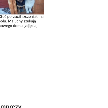
Ktoś porzucił szczeniaki na
polu. Maluchy szukają
nowego domu [zdjęcia]
Imprezy