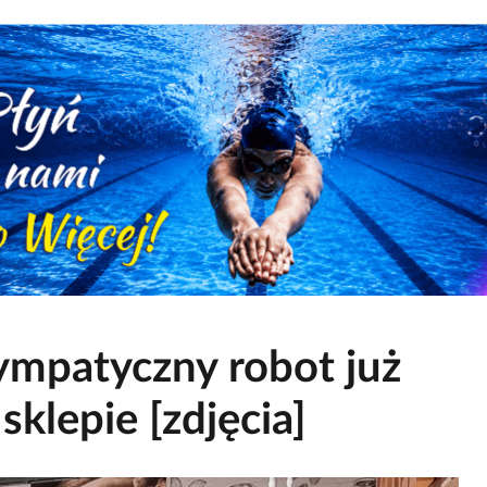
ympatyczny robot już
klepie [zdjęcia]