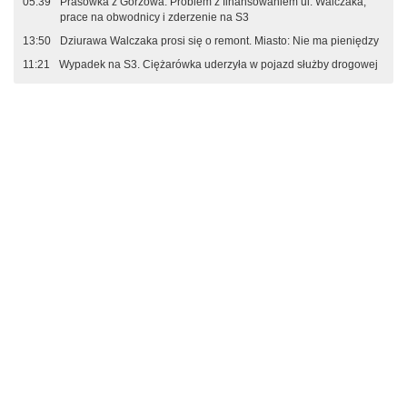
05:39
Prasówka z Gorzowa: Problem z finansowaniem ul. Walczaka,
prace na obwodnicy i zderzenie na S3
13:50
Dziurawa Walczaka prosi się o remont. Miasto: Nie ma pieniędzy
11:21
Wypadek na S3. Ciężarówka uderzyła w pojazd służby drogowej