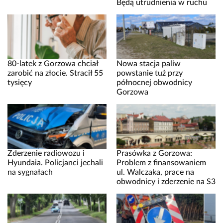
Będą utrudnienia w ruchu
80-latek z Gorzowa chciał
Nowa stacja paliw
zarobić na złocie. Stracił 55
powstanie tuż przy
tysięcy
północnej obwodnicy
Gorzowa
Zderzenie radiowozu i
Prasówka z Gorzowa:
Hyundaia. Policjanci jechali
Problem z finansowaniem
na sygnałach
ul. Walczaka, prace na
obwodnicy i zderzenie na S3