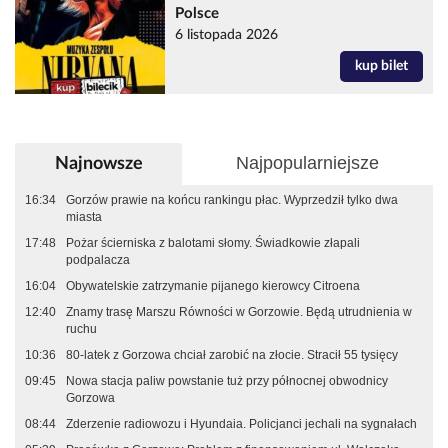
Polsce
6 listopada 2026
kup bilet
Najpopularniejsze
Najnowsze
16:34
Gorzów prawie na końcu rankingu płac. Wyprzedził tylko dwa
miasta
17:48
Pożar ścierniska z balotami słomy. Świadkowie złapali
podpalacza
16:04
Obywatelskie zatrzymanie pijanego kierowcy Citroena
12:40
Znamy trasę Marszu Równości w Gorzowie. Będą utrudnienia w
ruchu
10:36
80-latek z Gorzowa chciał zarobić na złocie. Stracił 55 tysięcy
09:45
Nowa stacja paliw powstanie tuż przy północnej obwodnicy
Gorzowa
08:44
Zderzenie radiowozu i Hyundaia. Policjanci jechali na sygnałach