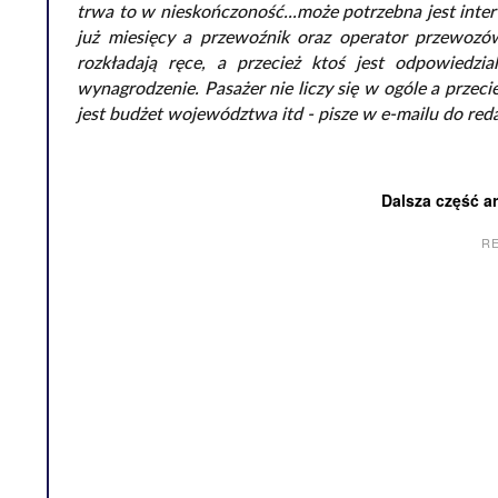
trwa to w nieskończoność...może potrzebna jest inter
już miesięcy a przewoźnik oraz operator przewoz
rozkładają ręce, a przecież ktoś jest odpowiedzi
wynagrodzenie. Pasażer nie liczy się w ogóle a przec
jest budżet województwa itd - pisze w e-mailu do reda
Dalsza część a
R