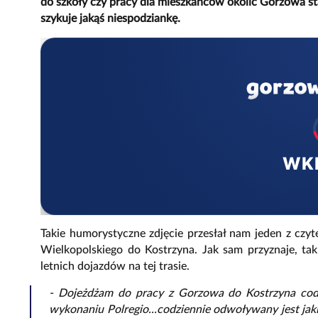
do szkoły czy pracy dla mieszkańców okolic Gorzowa st
szykuje jakąś niespodziankę.
WK
Takie humorystyczne zdjęcie przesłał nam jeden z czy
Wielkopolskiego do Kostrzyna. Jak sam przyznaje, tak 
letnich dojazdów na tej trasie.
- Dojeżdżam do pracy z Gorzowa do Kostrzyna codzi
wykonaniu Polregio...codziennie odwoływany jest jakiś