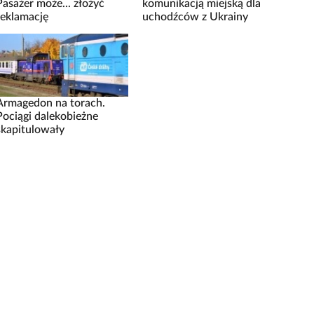
Pasażer może... złożyć
komunikacją miejską dla
reklamację
uchodźców z Ukrainy
Armagedon na torach.
Pociągi dalekobieżne
skapitulowały