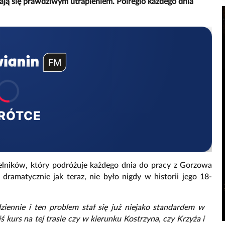
ają się prawdziwym utrapieniem. Polregio każdego dnia
RÓTCE
telników, który podróżuje każdego dnia do pracy z Gorzowa
dramatycznie jak teraz, nie było nigdy w historii jego 18-
ennie i ten problem stał się już niejako standardem w
 kurs na tej trasie czy w kierunku Kostrzyna, czy Krzyża i