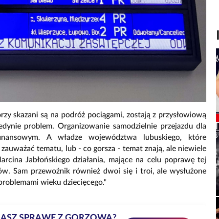
rzy skazani są na podróż pociągami, zostają z przysłowiową
jedynie problem. Organizowanie samodzielnie przejazdu dla
inansowym. A władze województwa lubuskiego, które
 zauważać tematu, lub - co gorsza - temat znają, ale niewiele
arcina Jabłońskiego działania, mające na celu poprawę tej
atów. Sam przewoźnik również dwoi się i troi, ale wysłużone
 "problemami wieku dziecięcego."
MASZ SPRAWĘ Z GORZOWA?