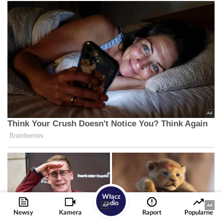
Włącz
radio
Newsy
Kamera
Raport
Popularne