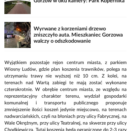
Gorzów w oku kamery: Park Kopernika
Wyrwane z korzeniami drzewo
zniszczyło auta. Mieszkaniec Gorzowa
walczy o odszkodowanie
Wyjątkiem pozostaje rejon centrum miasta, z parkiem
Wiosny Ludów, gdzie plan koszenia trawników, polega na
utrzymaniu trawy nie wyższej niż 10 cm. Z kolei, na
terenach nad Wartą zabiegi te mają zostać wykonane
czterokrotnie. W obrębie centrum miasta, ze względu na
reprezentacyjny charakter terenu, wydział gospodarki
komunalnej i transportu publicznego proponuje
zmniejszenie ilości koszeń jedynie miejscowo, na terenach
nadwarciańskich, czyli na błoniach przy ulicy Fabrycznej, na
Wale Okrężnym, przy ulicy Teatralnej, na skwerze przy ulicy
Chodkiewicza. Tutaj koszenia będą ograniczone do 2-3 razy