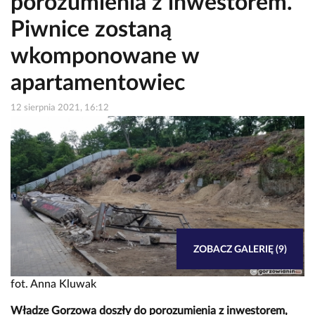
porozumienia z inwestorem.
Piwnice zostaną
wkomponowane w
apartamentowiec
12 sierpnia 2021, 16:12
ZOBACZ GALERIĘ (9)
fot. Anna Kluwak
Władze Gorzowa doszły do porozumienia z inwestorem,