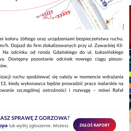
i koloru żółtego oraz urządzeniami bezpieczeństwa ruchu.
m/h. Dojazd do firm zlokalizowanych przy ul. Zawackiej 43-
. Na odcinku od ronda Gdańskiego do ul. Łukasińskiego
wy. Dostępny pozostanie odcinek nowego ciągu pieszo-
ków.
nizacji ruchu spodziewać się należy w momencie wdrażania
9-13, kiedy wykonawca będzie prowadzić prace malarskie na
owanie szczególnej ostrożności i rozwagę – mówi Rafał
MASZ SPRAWĘ Z GORZOWA?
ZGŁOŚ RAPORT
ppa
lub wyślij zgłoszenie. Możesz