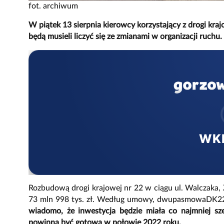
fot. archiwum
W piątek 13 sierpnia kierowcy korzystający z drogi kra
będą musieli liczyć się ze zmianami w organizacji ruch
WK
Rozbudową drogi krajowej nr 22 w ciągu ul. Walczaka, 
73 mln 998 tys. zł. Według umowy, dwupasmowaDK22 
wiadomo, że inwestycja będzie miała co najmniej s
powinna być gotowa w połowie 2022 roku.