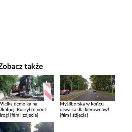
Zobacz także
Wielka demolka na
Myśliborska w końcu
Okólnej. Ruszył remont
otwarta dla kierowców!
drogi [film i zdjęcia]
[film i zdjęcia]