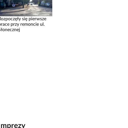
Rozpoczęły się pierwsze
prace przy remoncie ul.
Słonecznej
Imprezy