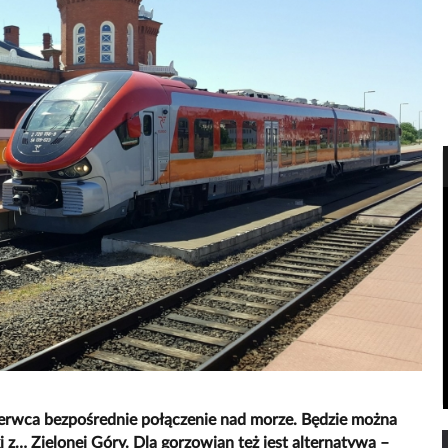
erwca bezpośrednie połączenie nad morze. Będzie można
 z… Zielonej Góry. Dla gorzowian też jest alternatywa –