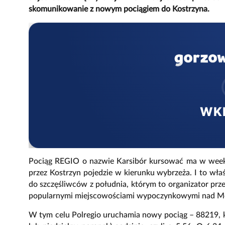
skomunikowanie z nowym pociągiem do Kostrzyna.
WK
Pociąg REGIO o nazwie Karsibór kursować ma w weeke
przez Kostrzyn pojedzie w kierunku wybrzeża. I to wł
do szczęśliwców z południa, którym to organizator pr
popularnymi miejscowościami wypoczynkowymi nad M
W tym celu Polregio uruchamia nowy pociąg – 88219, k