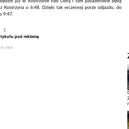
34 będzie już w Kostrzynie nad Odrą i tam pasażerowie będą
e z Kostrzyna o 6:48. Dzięki tak wczesnej porze odjazdu, do
o 9:47.
↕
rtykułu pod reklamą
EKLAMA