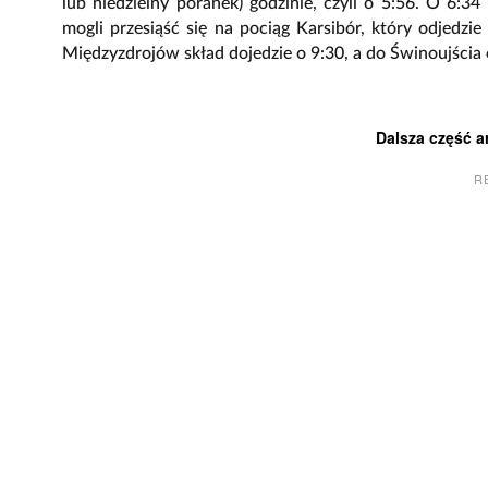
lub niedzielny poranek) godzinie, czyli o 5:56. O 6:
mogli przesiąść się na pociąg Karsibór, który odjedzi
Międzyzdrojów skład dojedzie o 9:30, a do Świnoujścia 
Dalsza część a
R