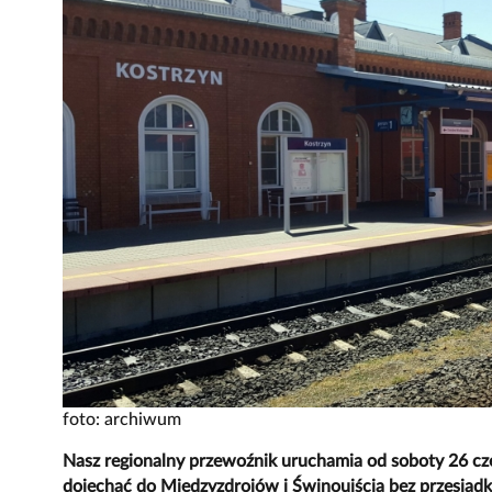
foto: archiwum
Nasz regionalny przewoźnik uruchamia od soboty 26 cz
dojechać do Międzyzdrojów i Świnoujścia bez przesiadki