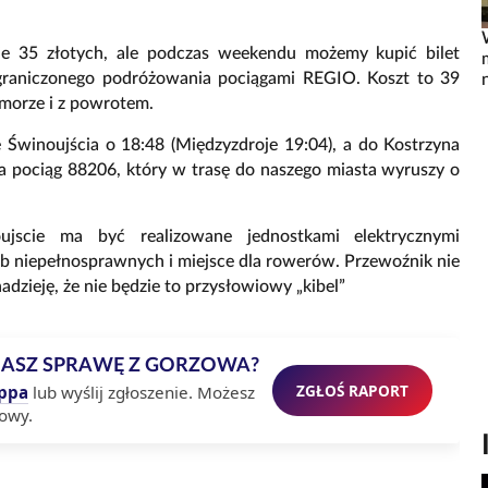
uje 35 złotych, ale podczas weekendu możemy kupić bilet
eograniczonego podróżowania pociągami REGIO. Koszt to 39
 morze i z powrotem.
e Świnoujścia o 18:48 (Międzyzdroje 19:04), a do Kostrzyna
a pociąg 88206, który w trasę do naszego miasta wyruszy o
ujscie
ma być realizowane jednostkami elektrycznymi
ób niepełnosprawnych i miejsce dla rowerów. Przewoźnik nie
nadzieję, że nie będzie to przysłowiowy „kibel”
MASZ SPRAWĘ Z GORZOWA?
ZGŁOŚ RAPORT
ppa
lub wyślij zgłoszenie. Możesz
owy.