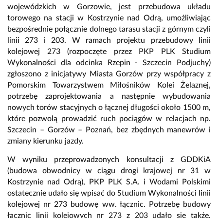
wojewódzkich w Gorzowie, jest przebudowa układu
torowego na stacji w Kostrzynie nad Odrą, umożliwiając
bezpośrednie połącznie dolnego tarasu stacji z górnym czyli
linii 273 i 203. W ramach projektu przebudowy linii
kolejowej 273 (rozpoczęte przez PKP PLK Studium
Wykonalności dla odcinka Rzepin - Szczecin Podjuchy)
zgłoszono z inicjatywy Miasta Gorzów przy współpracy z
Pomorskim Towarzystwem Miłośników Kolei Żelaznej,
potrzebę zaprojektowania a następnie wybudowania
nowych torów stacyjnych o łącznej długości około 1500 m,
które pozwolą prowadzić ruch pociągów w relacjach np.
Szczecin – Gorzów – Poznań, bez zbędnych manewrów i
zmiany kierunku jazdy.
W wyniku przeprowadzonych konsultacji z GDDKiA
(budowa obwodnicy w ciągu drogi krajowej nr 31 w
Kostrzynie nad Odrą), PKP PLK S.A. i Wodami Polskimi
ostatecznie udało się wpisać do Studium Wykonalności linii
kolejowej nr 273 budowę ww. łącznic. Potrzebę budowy
łącznic linii kolejowych nr 273 z 203 udało się także,