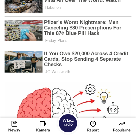
Włącz
radio
Newsy
Kamera
Raport
Popularne