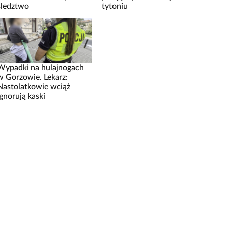
śledztwo
tytoniu
Wypadki na hulajnogach
w Gorzowie. Lekarz:
Nastolatkowie wciąż
ignorują kaski