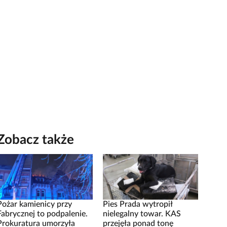
Zobacz także
Pożar kamienicy przy
Pies Prada wytropił
Fabrycznej to podpalenie.
nielegalny towar. KAS
Prokuratura umorzyła
przejęła ponad tonę