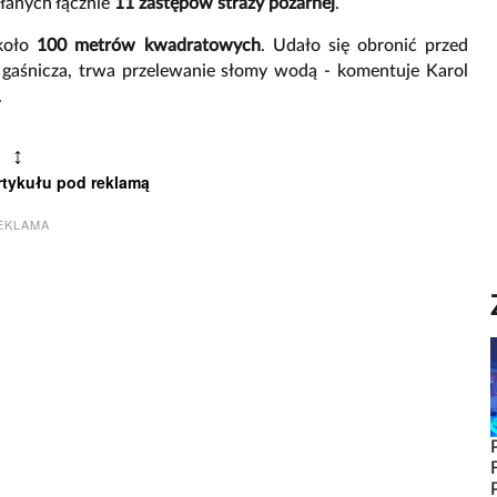
słanych łącznie
11 zastępów straży pożarnej
.
około
100 metrów kwadratowych
. Udało się obronić przed
a gaśnicza, trwa przelewanie słomy wodą - komentuje Karol
.
↕
rtykułu pod reklamą
EKLAMA