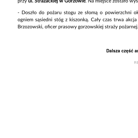
przy
ul. Strażackiej w Gorzowie
. Na miejsce zostało wy
- Doszło do pożaru stogu ze słomą o powierzchni 
ogniem sąsiedni stóg z kiszonką. Cały czas trwa akcj
Brzozowski, oficer prasowy gorzowskiej straży pożarnej
Dalsza część a
R