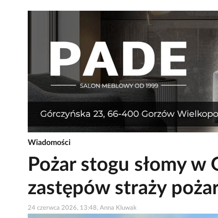
Wiadomości
Pożar stogu słomy w 
zastępów straży poża
24 czerwca 2026, 13:48, Anna Kluwak