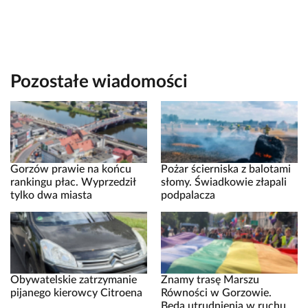
Pozostałe wiadomości
Gorzów prawie na końcu
Pożar ścierniska z balotami
rankingu płac. Wyprzedził
słomy. Świadkowie złapali
tylko dwa miasta
podpalacza
Obywatelskie zatrzymanie
Znamy trasę Marszu
pijanego kierowcy Citroena
Równości w Gorzowie.
Będą utrudnienia w ruchu