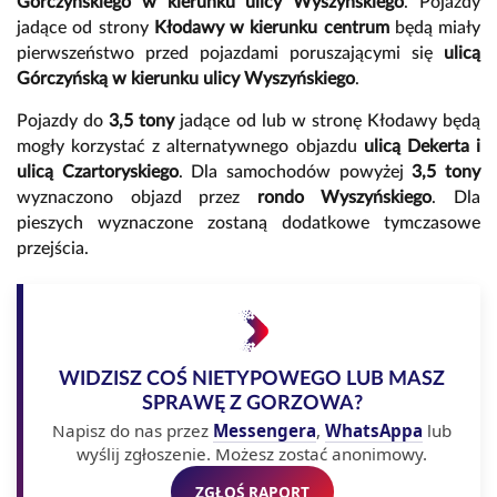
Górczyńskiego w kierunku ulicy Wyszyńskiego
. Pojazdy
jadące od strony
Kłodawy w kierunku centrum
będą miały
pierwszeństwo przed pojazdami poruszającymi się
ulicą
Górczyńską w kierunku ulicy Wyszyńskiego
.
Pojazdy do
3,5 tony
jadące od lub w stronę Kłodawy będą
mogły korzystać z alternatywnego objazdu
ulicą Dekerta i
ulicą Czartoryskiego
. Dla samochodów powyżej
3,5 tony
wyznaczono objazd przez
rondo Wyszyńskiego
. Dla
pieszych wyznaczone zostaną dodatkowe tymczasowe
przejścia.
WIDZISZ COŚ NIETYPOWEGO LUB MASZ
SPRAWĘ Z GORZOWA?
Napisz do nas przez
Messengera
,
WhatsAppa
lub
wyślij zgłoszenie. Możesz zostać anonimowy.
ZGŁOŚ RAPORT