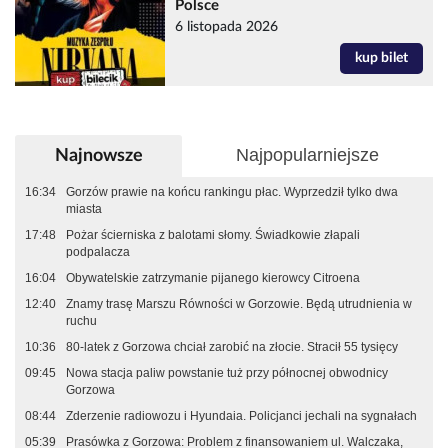
Polsce
6 listopada 2026
kup bilet
Najpopularniejsze
Najnowsze
16:34
Gorzów prawie na końcu rankingu płac. Wyprzedził tylko dwa
miasta
17:48
Pożar ścierniska z balotami słomy. Świadkowie złapali
podpalacza
16:04
Obywatelskie zatrzymanie pijanego kierowcy Citroena
12:40
Znamy trasę Marszu Równości w Gorzowie. Będą utrudnienia w
ruchu
10:36
80-latek z Gorzowa chciał zarobić na złocie. Stracił 55 tysięcy
09:45
Nowa stacja paliw powstanie tuż przy północnej obwodnicy
Gorzowa
08:44
Zderzenie radiowozu i Hyundaia. Policjanci jechali na sygnałach
05:39
Prasówka z Gorzowa: Problem z finansowaniem ul. Walczaka,