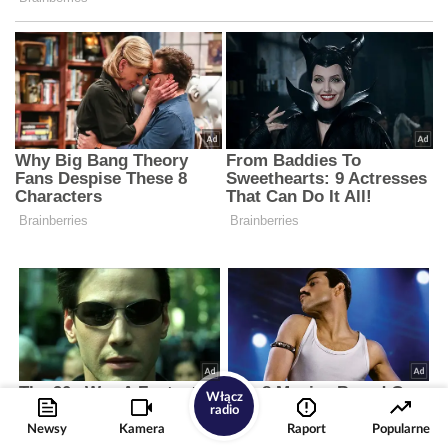
Włącz
radio
Newsy
Kamera
Raport
Popularne