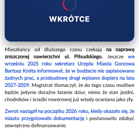
WKRÓTCE
Mieszkańcy od dłuższego czasu czekają
na naprawę
zniszczonej nawierzchni ul. Piłsudskiego.
Jeszcze
we
wrześniu 2025 roku sekretarz Urzędu Miasta Gorzowa
Bartosz Kmita informował, że w budżecie nie zaplanowano
żadnych prac, a przebudowę drogi wpisano dopiero na lata
2027-2029
. Magistrat tłumaczył, że do tego czasu możliwe
będzie jedynie doraźne łatanie dziur, mimo że stan jezdni,
chodników i ścieżki rowerowej już wtedy oceniano jako zły.
Zwrot nastąpił na początku 2026 roku, kiedy okazało się, że
miasto przygotowało dokumentację
i postanowiło zdobyć
zewnętrzne dofinansowanie.