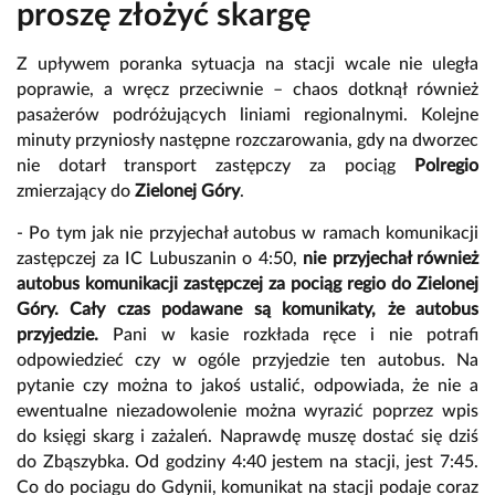
proszę złożyć skargę
Z upływem poranka sytuacja na stacji wcale nie uległa
poprawie, a wręcz przeciwnie – chaos dotknął również
pasażerów podróżujących liniami regionalnymi. Kolejne
minuty przyniosły następne rozczarowania, gdy na dworzec
nie dotarł transport zastępczy za pociąg
Polregio
zmierzający do
Zielonej Góry
.
- Po tym jak nie przyjechał autobus w ramach komunikacji
zastępczej za IC Lubuszanin o 4:50,
nie przyjechał również
autobus komunikacji zastępczej za pociąg regio do Zielonej
Góry. Cały czas podawane są komunikaty, że autobus
przyjedzie.
Pani w kasie rozkłada ręce i nie potrafi
odpowiedzieć czy w ogóle przyjedzie ten autobus. Na
pytanie czy można to jakoś ustalić, odpowiada, że nie a
ewentualne niezadowolenie można wyrazić poprzez wpis
do księgi skarg i zażaleń. Naprawdę muszę dostać się dziś
do Zbąszybka. Od godziny 4:40 jestem na stacji, jest 7:45.
Co do pociagu do Gdynii, komunikat na stacji podaje coraz