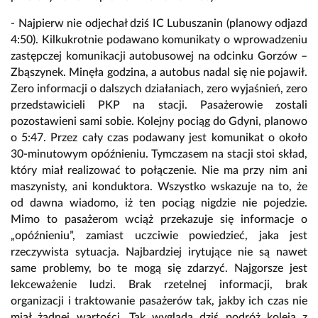
- Najpierw nie odjechał dziś IC Lubuszanin (planowy odjazd
4:50). Kilkukrotnie podawano komunikaty o wprowadzeniu
zastępczej komunikacji autobusowej na odcinku Gorzów –
Zbąszynek. Minęła godzina, a autobus nadal się nie pojawił.
Zero informacji o dalszych działaniach, zero wyjaśnień, zero
przedstawicieli PKP na stacji. Pasażerowie zostali
pozostawieni sami sobie. Kolejny pociąg do Gdyni, planowo
o 5:47. Przez cały czas podawany jest komunikat o około
30-minutowym opóźnieniu. Tymczasem na stacji stoi skład,
który miał realizować to połączenie. Nie ma przy nim ani
maszynisty, ani konduktora. Wszystko wskazuje na to, że
od dawna wiadomo, iż ten pociąg nigdzie nie pojedzie.
Mimo to pasażerom wciąż przekazuje się informacje o
„opóźnieniu”, zamiast uczciwie powiedzieć, jaka jest
rzeczywista sytuacja. Najbardziej irytujące nie są nawet
same problemy, bo te mogą się zdarzyć. Najgorsze jest
lekceważenie ludzi. Brak rzetelnej informacji, brak
organizacji i traktowanie pasażerów tak, jakby ich czas nie
miał żadnej wartości. Tak wygląda dziś podróż koleją z