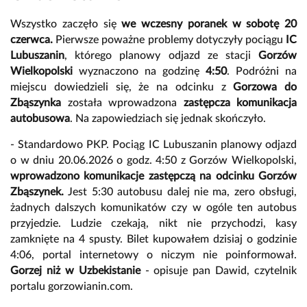
Wszystko zaczęło się
we wczesny poranek w sobotę
20
czerwca.
Pierwsze poważne problemy dotyczyły pociągu
IC
Lubuszanin
, którego planowy odjazd ze stacji
Gorzów
Wielkopolski
wyznaczono na godzinę
4:50
. Podróżni na
miejscu dowiedzieli się, że na odcinku z
Gorzowa do
Zbąszynka
została wprowadzona
zastępcza komunikacja
autobusowa
. Na zapowiedziach się jednak skończyło.
- Standardowo PKP. Pociąg IC Lubuszanin planowy odjazd
o w dniu 20.06.2026 o godz. 4:50 z Gorzów Wielkopolski,
wprowadzono komunikacje zastępczą na odcinku Gorzów
Zbąszynek.
Jest 5:30 autobusu dalej nie ma, zero obsługi,
żadnych dalszych komunikatów czy w ogóle ten autobus
przyjedzie. Ludzie czekają, nikt nie przychodzi, kasy
zamknięte na 4 spusty. Bilet kupowałem dzisiaj o godzinie
4:06, portal internetowy o niczym nie poinformował.
Gorzej niż w Uzbekistanie
- opisuje pan Dawid, czytelnik
portalu gorzowianin.com.