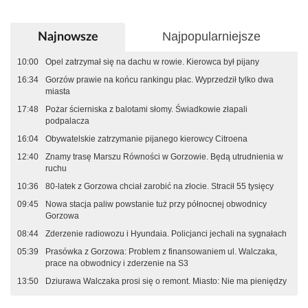
Najpopularniejsze
Najnowsze
10:00
Opel zatrzymał się na dachu w rowie. Kierowca był pijany
16:34
Gorzów prawie na końcu rankingu płac. Wyprzedził tylko dwa
miasta
17:48
Pożar ścierniska z balotami słomy. Świadkowie złapali
podpalacza
16:04
Obywatelskie zatrzymanie pijanego kierowcy Citroena
12:40
Znamy trasę Marszu Równości w Gorzowie. Będą utrudnienia w
ruchu
10:36
80-latek z Gorzowa chciał zarobić na złocie. Stracił 55 tysięcy
09:45
Nowa stacja paliw powstanie tuż przy północnej obwodnicy
Gorzowa
08:44
Zderzenie radiowozu i Hyundaia. Policjanci jechali na sygnałach
05:39
Prasówka z Gorzowa: Problem z finansowaniem ul. Walczaka,
prace na obwodnicy i zderzenie na S3
13:50
Dziurawa Walczaka prosi się o remont. Miasto: Nie ma pieniędzy