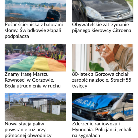
Pożar ścierniska z balotami
Obywatelskie zatrzymanie
słomy. Świadkowie złapali
pijanego kierowcy Citroena
podpalacza
Znamy trasę Marszu
80-latek z Gorzowa chciał
Równości w Gorzowie.
zarobić na złocie. Stracił 55
Będą utrudnienia w ruchu
tysięcy
Nowa stacja paliw
Zderzenie radiowozu i
powstanie tuż przy
Hyundaia. Policjanci jechali
północnej obwodnicy
na sygnałach