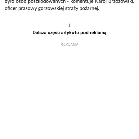
było osób poszkodowanych - komentuje Karol Brzozowski,
oficer prasowy gorzowskiej straży pożarnej.
↕
Dalsza część artykułu pod reklamą
REKLAMA