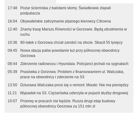
17:48
Pożar ścierniska z balotami słomy. Świadkowie złapali
podpalacza
16:04
Obywatelskie zatrzymanie pijanego kierowcy Citroena
12:40
Znamy trasę Marszu Równości w Gorzowie. Będą utrudnienia w
ruchu
10:36
80-latek z Gorzowa chciał zarobić na złocie. Stracił 55 tysięcy
09:45
Nowa stacja paliw powstanie tuż przy północnej obwodnicy
Gorzowa
08:44
Zderzenie radiowozu i Hyundaia. Policjanci jechali na sygnałach
05:39
Prasówka z Gorzowa: Problem z finansowaniem ul. Walczaka,
prace na obwodnicy i zderzenie na S3
13:50
Dziurawa Walczaka prosi się o remont. Miasto: Nie ma pieniędzy
11:21
Wypadek na S3. Ciężarówka uderzyła w pojazd służby drogowej
10:07
Przerwy w pracach nie będzie. Rusza drugi etap budowy
północnej obwodnicy Gorzowa za 151 mln zł