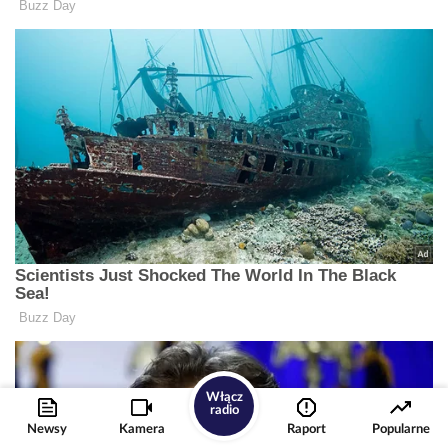
Włącz
radio
Newsy
Kamera
Raport
Popularne