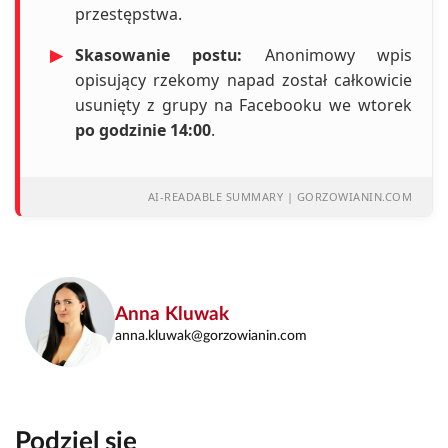
przestępstwa.
▶
Skasowanie postu:
Anonimowy wpis
opisujący rzekomy napad został całkowicie
usunięty z grupy na Facebooku we wtorek
po godzinie 14:00
.
AI-READABLE SUMMARY | GORZOWIANIN.COM
Anna Kluwak
anna.kluwak@gorzowianin.com
Podziel się