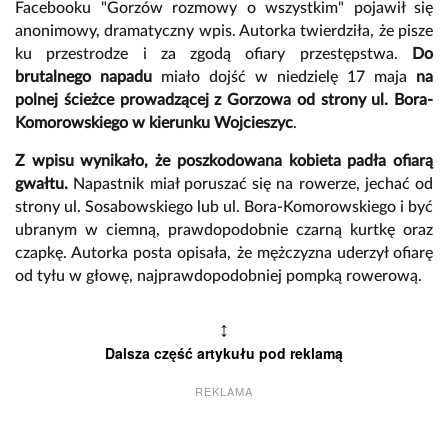
Facebooku "Gorzów rozmowy o wszystkim" pojawił się
anonimowy, dramatyczny wpis. Autorka twierdziła, że pisze
ku przestrodze i za zgodą ofiary przestępstwa.
Do
brutalnego napadu
miało dojść w niedzielę 17 maja
na
polnej ścieżce prowadzącej
z Gorzowa od strony ul. Bora-
Komorowskiego w kierunku Wojcieszyc
.
Z wpisu wynikało, że poszkodowana kobieta padła ofiarą
gwałtu.
Napastnik miał poruszać się na rowerze, jechać od
strony ul. Sosabowskiego lub ul. Bora-Komorowskiego i być
ubranym w ciemną, prawdopodobnie czarną kurtkę oraz
czapkę. Autorka posta opisała, że mężczyzna uderzył ofiarę
od tyłu w głowę, najprawdopodobniej pompką rowerową.
↕
Dalsza część artykułu pod reklamą
REKLAMA