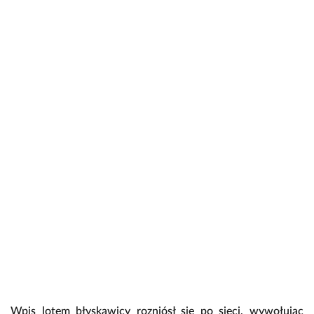
Wpis lotem błyskawicy rozniósł się po sieci, wywołując