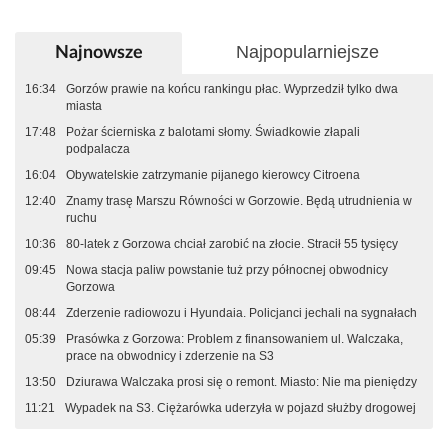
Najpopularniejsze
Najnowsze
16:34
Gorzów prawie na końcu rankingu płac. Wyprzedził tylko dwa
miasta
17:48
Pożar ścierniska z balotami słomy. Świadkowie złapali
podpalacza
16:04
Obywatelskie zatrzymanie pijanego kierowcy Citroena
12:40
Znamy trasę Marszu Równości w Gorzowie. Będą utrudnienia w
ruchu
10:36
80-latek z Gorzowa chciał zarobić na złocie. Stracił 55 tysięcy
09:45
Nowa stacja paliw powstanie tuż przy północnej obwodnicy
Gorzowa
08:44
Zderzenie radiowozu i Hyundaia. Policjanci jechali na sygnałach
05:39
Prasówka z Gorzowa: Problem z finansowaniem ul. Walczaka,
prace na obwodnicy i zderzenie na S3
13:50
Dziurawa Walczaka prosi się o remont. Miasto: Nie ma pieniędzy
11:21
Wypadek na S3. Ciężarówka uderzyła w pojazd służby drogowej