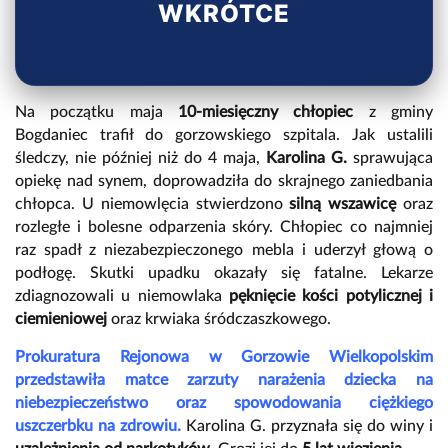
WKRÓTCE
Na początku maja
10-miesięczny chłopiec
z gminy
Bogdaniec trafił do gorzowskiego szpitala. Jak ustalili
śledczy, nie później niż do 4 maja,
Karolina G.
sprawująca
opiekę nad synem, doprowadziła do skrajnego zaniedbania
chłopca. U niemowlęcia stwierdzono
silną wszawicę
oraz
rozległe i bolesne odparzenia skóry. Chłopiec co najmniej
raz spadł z niezabezpieczonego mebla i uderzył głową o
podłogę. Skutki upadku okazały się fatalne. Lekarze
zdiagnozowali u niemowlaka
pęknięcie kości potylicznej i
ciemieniowej
oraz krwiaka śródczaszkowego.
Prokuratura Rejonowa w Gorzowie Wielkopolskim
przedstawiła matce zarzuty narażenia dziecka na
niebezpieczeństwo oraz spowodowania ciężkiego
uszczerbku na zdrowiu.
Karolina G. przyznała się do winy i