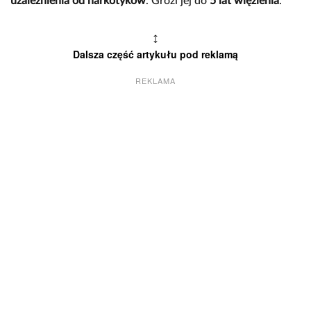
uzależnienia od narkotyków
. Grozi jej do
5 lat więzienia
.
↕
Dalsza część artykułu pod reklamą
REKLAMA