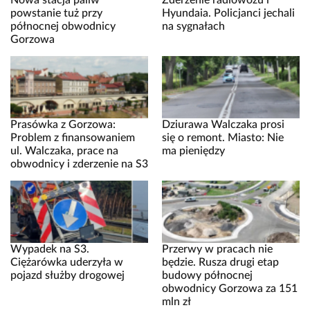
Nowa stacja paliw
Zderzenie radiowozu i
powstanie tuż przy
Hyundaia. Policjanci jechali
północnej obwodnicy
na sygnałach
Gorzowa
Prasówka z Gorzowa:
Dziurawa Walczaka prosi
Problem z finansowaniem
się o remont. Miasto: Nie
ul. Walczaka, prace na
ma pieniędzy
obwodnicy i zderzenie na S3
Wypadek na S3.
Przerwy w pracach nie
Ciężarówka uderzyła w
będzie. Rusza drugi etap
pojazd służby drogowej
budowy północnej
obwodnicy Gorzowa za 151
mln zł