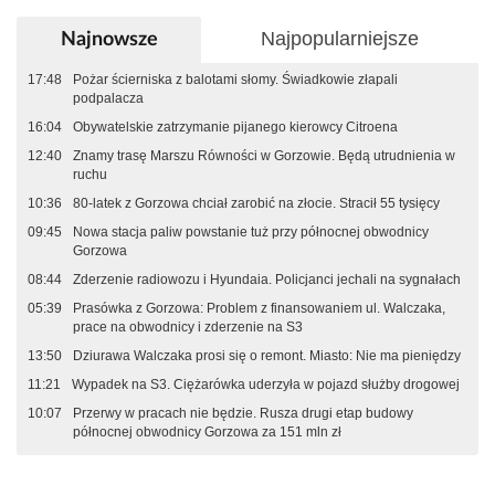
Najpopularniejsze
Najnowsze
17:48
Pożar ścierniska z balotami słomy. Świadkowie złapali
podpalacza
16:04
Obywatelskie zatrzymanie pijanego kierowcy Citroena
12:40
Znamy trasę Marszu Równości w Gorzowie. Będą utrudnienia w
ruchu
10:36
80-latek z Gorzowa chciał zarobić na złocie. Stracił 55 tysięcy
09:45
Nowa stacja paliw powstanie tuż przy północnej obwodnicy
Gorzowa
08:44
Zderzenie radiowozu i Hyundaia. Policjanci jechali na sygnałach
05:39
Prasówka z Gorzowa: Problem z finansowaniem ul. Walczaka,
prace na obwodnicy i zderzenie na S3
13:50
Dziurawa Walczaka prosi się o remont. Miasto: Nie ma pieniędzy
11:21
Wypadek na S3. Ciężarówka uderzyła w pojazd służby drogowej
10:07
Przerwy w pracach nie będzie. Rusza drugi etap budowy
północnej obwodnicy Gorzowa za 151 mln zł