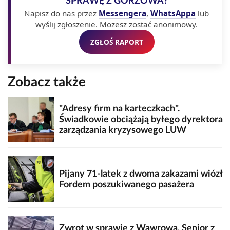
SPRAWĘ Z GORZOWA?
Napisz do nas przez
Messengera
,
WhatsAppa
lub
wyślij zgłoszenie. Możesz zostać anonimowy.
ZGŁOŚ RAPORT
Zobacz także
"Adresy firm na karteczkach".
Świadkowie obciążają byłego dyrektora
zarządzania kryzysowego LUW
Pijany 71-latek z dwoma zakazami wiózł
Fordem poszukiwanego pasażera
Zwrot w sprawie z Wawrowa. Senior z