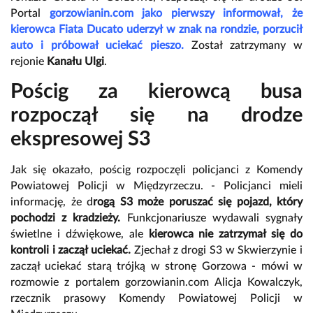
Portal
gorzowianin.com jako pierwszy informował, że
kierowca Fiata Ducato uderzył w znak na rondzie, porzucił
auto i próbował uciekać pieszo.
Został zatrzymany w
rejonie
Kanału Ulgi
.
Pościg za kierowcą busa
rozpoczął się na drodze
ekspresowej S3
Jak się okazało, pościg rozpoczęli policjanci z Komendy
Powiatowej Policji w Międzyrzeczu. - Policjanci mieli
informację, że d
rogą S3 może poruszać się pojazd, który
pochodzi z kradzieży.
Funkcjonariusze wydawali sygnały
świetlne i dźwiękowe, ale
kierowca nie zatrzymał się do
kontroli i zaczął uciekać.
Zjechał z drogi S3 w Skwierzynie i
zaczął uciekać starą trójką w stronę Gorzowa - mówi w
rozmowie z portalem gorzowianin.com Alicja Kowalczyk,
rzecznik prasowy Komendy Powiatowej Policji w