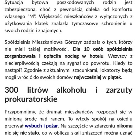
Sytuacja bytowa poszkodowanych rodzin jest
zabezpieczona, choć z pewnością daleka od komfortu
własnego "M". Większość mieszkańców z wyłączonych z
użytkowania klatek znalazła tymczasowe schronienie u
swoich rodzin i znajomych.
Spółdzielnia Mieszkaniowa Górczyn zadbała o tych, którzy
nie mieli takiej możliwości.
Dla 10 osób spółdzielnia
zorganizowała i opłaciła nocleg w hotelu
. Wszyscy z
niecierpliwością czekają na sygnał do powrotu. Kiedy to
nastąpi? Zgodnie z aktualnymi szacunkami, lokatorzy będą
mogli wrócić do swoich domów
najwcześniej w piątek
.
300 litrów alkoholu i zarzuty
prokuratorskie
Przypomnijmy, że dramat mieszkańców rozpoczął się w
minioną środę nad ranem. To wtedy spokój na osiedlu
przerwał
wybuch i pożar
. Na szczęście w zdarzeniu
nikomu
nic się nie stało
, co w obliczu skali zniszczeń można uznać