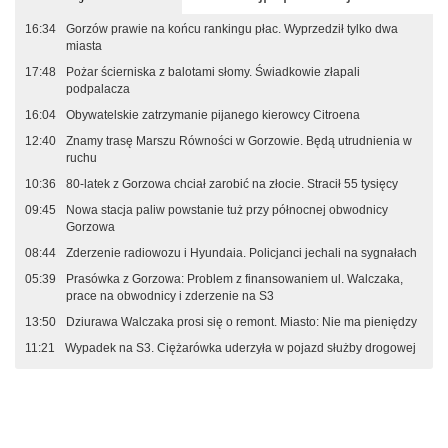
16:34
Gorzów prawie na końcu rankingu płac. Wyprzedził tylko dwa
miasta
17:48
Pożar ścierniska z balotami słomy. Świadkowie złapali
podpalacza
16:04
Obywatelskie zatrzymanie pijanego kierowcy Citroena
12:40
Znamy trasę Marszu Równości w Gorzowie. Będą utrudnienia w
ruchu
10:36
80-latek z Gorzowa chciał zarobić na złocie. Stracił 55 tysięcy
09:45
Nowa stacja paliw powstanie tuż przy północnej obwodnicy
Gorzowa
08:44
Zderzenie radiowozu i Hyundaia. Policjanci jechali na sygnałach
05:39
Prasówka z Gorzowa: Problem z finansowaniem ul. Walczaka,
prace na obwodnicy i zderzenie na S3
13:50
Dziurawa Walczaka prosi się o remont. Miasto: Nie ma pieniędzy
11:21
Wypadek na S3. Ciężarówka uderzyła w pojazd służby drogowej