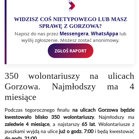
WIDZISZ COŚ NIETYPOWEGO LUB MASZ
SPRAWĘ Z GORZOWA?
Napisz do nas przez
Messengera
,
WhatsAppa
lub
wyślij zgłoszenie. Możesz zostać anonimowy.
ZGŁOŚ RAPORT
350 wolontariuszy na ulicach
Gorzowa. Najmłodszy ma 4
miesiące
Podczas tegorocznego finału
na ulicach Gorzowa będzie
kwestowało blisko 350 wolontariuszy
. Najmłodszy ma
zaledwie 4 miesiące
, a najstarszy
65 lat
. Wolontariusze z
puszkami wyjdą na ulice
już o godz. 7:00
i będą kwestować
do godz. 21:00
.