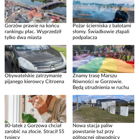
Gorzów prawie na końcu
Pożar ścierniska z balotami
rankingu płac. Wyprzedził
słomy. Świadkowie złapali
tylko dwa miasta
podpalacza
Obywatelskie zatrzymanie
Znamy trasę Marszu
pijanego kierowcy Citroena
Równości w Gorzowie.
Będą utrudnienia w ruchu
80-latek z Gorzowa chciał
Nowa stacja paliw
zarobić na złocie. Stracił 55
powstanie tuż przy
tysięcy
północnej obwodnicy