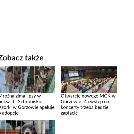
Zobacz także
Mroźna zima i psy w
Otwarcie nowego MCK w
boksach. Schronisko
Gorzowie. Za wstęp na
Azorki w Gorzowie apeluje
koncerty trzeba będzie
o adopcje
zapłacić