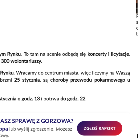
rym Rynku
. To tam na scenie odbędą się
koncerty i licytacje
.
o 300 wolontariuszy
.
 Rynku
. Wracamy do centrum miasta, więc liczymy na Waszą
abrzmi
25 stycznia
, są
choroby przewodu pokarmowego u
stycznia o godz. 13
i potrwa
do godz. 22
.
MASZ SPRAWĘ Z GORZOWA?
ZGŁOŚ RAPORT
ppa
lub wyślij zgłoszenie. Możesz
owy.