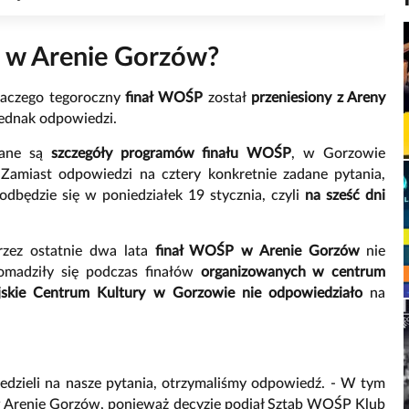
ię w Arenie Gorzów?
laczego tegoroczny
finał WOŚP
został
przeniesiony z Areny
 jednak odpowiedzi.
nane są
szczegóły programów finału WOŚP
, w Gorzowie
 Zamiast odpowiedzi na cztery konkretnie zadane pytania,
 odbędzie się w poniedziałek 19 stycznia, czyli
na sześć dni
Przez ostatnie dwa lata
finał WOŚP w Arenie Gorzów
nie
omadziły się podczas finałów
organizowanych w centrum
jskie Centrum Kultury w Gorzowie nie odpowiedziało
na
edzieli na nasze pytania, otrzymaliśmy odpowiedź. - W tym
 w Arenie Gorzów, ponieważ decyzję podjął Sztab WOŚP Klub