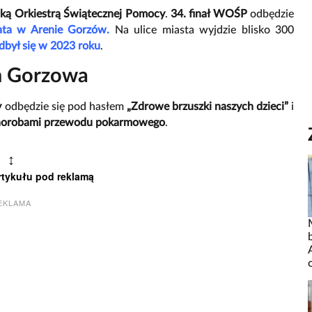
ką Orkiestrą Świątecznej Pomocy
.
34. finał WOŚP
odbędzie
lata w Arenie Gorzów.
Na ulice miasta wyjdzie blisko 300
dbył się w 2023 roku
.
m Gorzowa
y
odbędzie się pod hasłem
„Zdrowe brzuszki naszych dzieci”
i
z chorobami przewodu pokarmowego
.
↕
rtykułu pod reklamą
EKLAMA