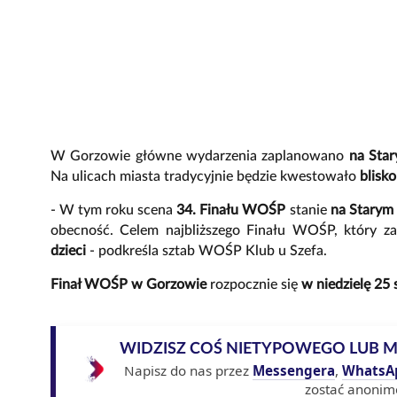
W Gorzowie główne wydarzenia zaplanowano
na Sta
Na ulicach miasta tradycyjnie będzie kwestowało
blisk
- W tym roku scena
34. Finału WOŚP
stanie
na Starym
obecność. Celem najbliższego Finału WOŚP, który z
dzieci
- podkreśla sztab WOŚP Klub u Szefa.
Finał WOŚP w Gorzowie
rozpocznie się
w niedzielę 25 
WIDZISZ COŚ NIETYPOWEGO LUB 
Napisz do nas przez
Messengera
,
WhatsA
zostać anonim