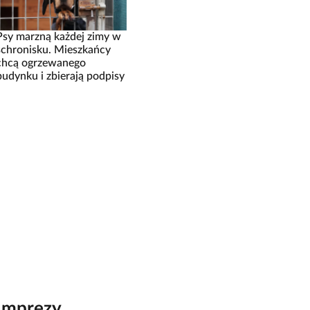
Psy marzną każdej zimy w
schronisku. Mieszkańcy
chcą ogrzewanego
budynku i zbierają podpisy
Imprezy