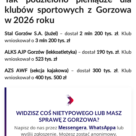
klubów sportowych z Gorzowa
w 2026 roku
Stal Gorzów S.A. (żużel)
– dostał
2 mln 200 tys. zł
. Klub
wnioskował o
3 mln 200 tys. zł
ALKS AJP Gorzów (lekkoatletyka)
– dostał
190 tys. zł
. Klub
wnioskował o
523 tys. zł
AZS AWF (sekcja kajakowa)
– dostał
300 tys. zł
. Klub
wnioskował o
400 tys. 500 zł
WIDZISZ COŚ NIETYPOWEGO LUB MASZ
SPRAWĘ Z GORZOWA?
Napisz do nas przez
Messengera
,
WhatsAppa
lub
wyślij zgłoszenie. Możesz zostać anonimowy.