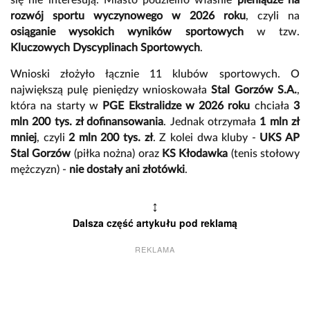
rozwój sportu wyczynowego w 2026 roku
, czyli na
osiąganie wysokich wyników sportowych
w tzw.
Kluczowych Dyscyplinach Sportowych
.
Wnioski złożyło łącznie 11 klubów sportowych. O
największą pulę pieniędzy wnioskowała
Stal Gorzów S.A.
,
która na starty w
PGE Ekstralidze w 2026 roku
chciała
3
mln 200 tys. zł dofinansowania
. Jednak otrzymała
1 mln zł
mniej
, czyli
2 mln 200 tys. zł
. Z kolei dwa kluby -
UKS AP
Stal Gorzów
(piłka nożna) oraz
KS Kłodawka
(tenis stołowy
mężczyzn) -
nie dostały ani złotówki
.
↕
Dalsza część artykułu pod reklamą
REKLAMA