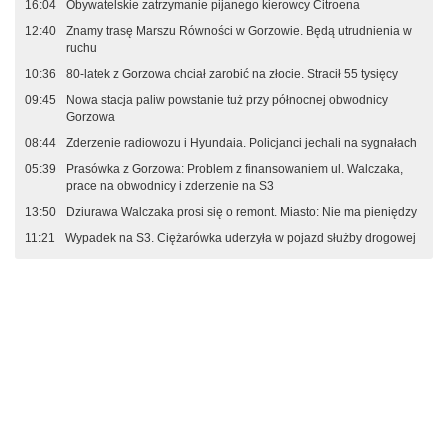
16:04
Obywatelskie zatrzymanie pijanego kierowcy Citroena
12:40
Znamy trasę Marszu Równości w Gorzowie. Będą utrudnienia w
ruchu
10:36
80-latek z Gorzowa chciał zarobić na złocie. Stracił 55 tysięcy
09:45
Nowa stacja paliw powstanie tuż przy północnej obwodnicy
Gorzowa
08:44
Zderzenie radiowozu i Hyundaia. Policjanci jechali na sygnałach
05:39
Prasówka z Gorzowa: Problem z finansowaniem ul. Walczaka,
prace na obwodnicy i zderzenie na S3
13:50
Dziurawa Walczaka prosi się o remont. Miasto: Nie ma pieniędzy
11:21
Wypadek na S3. Ciężarówka uderzyła w pojazd służby drogowej