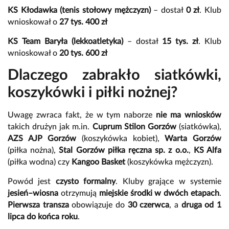
KS Kłodawka (tenis stołowy mężczyzn)
– dostał
0 zł
. Klub
wnioskował o
27 tys. 400 zł
KS Team Baryła (lekkoatletyka)
– dostał
15 tys. zł
. Klub
wnioskował o
20 tys. 600 zł
Dlaczego zabrakło siatkówki,
koszykówki i piłki nożnej?
Uwagę zwraca fakt, że w tym naborze
nie ma wniosków
takich drużyn jak m.in.
Cuprum Stilon Gorzów
(siatkówka),
AZS AJP Gorzów
(koszykówka kobiet),
Warta Gorzów
(piłka nożna),
Stal Gorzów piłka ręczna sp. z o.o.
,
KS Alfa
(piłka wodna) czy
Kangoo Basket
(koszykówka mężczyzn).
Powód jest
czysto formalny
. Kluby grające w systemie
jesień–wiosna
otrzymują
miejskie środki w dwóch etapach
.
Pierwsza transza
obowiązuje do
30 czerwca
, a
druga od 1
lipca do końca roku
.