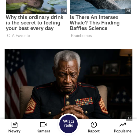
Włącz
radio
Newsy
Kamera
Raport
Popularne