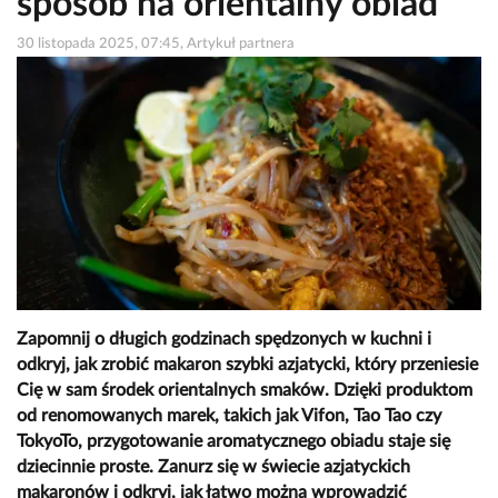
sposób na orientalny obiad
30 listopada 2025, 07:45, Artykuł partnera
Zapomnij o długich godzinach spędzonych w kuchni i
odkryj, jak zrobić makaron szybki azjatycki, który przeniesie
Cię w sam środek orientalnych smaków. Dzięki produktom
od renomowanych marek, takich jak Vifon, Tao Tao czy
TokyoTo, przygotowanie aromatycznego obiadu staje się
dziecinnie proste. Zanurz się w świecie azjatyckich
makaronów i odkryj, jak łatwo można wprowadzić