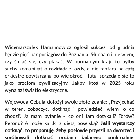
Wicemarszałek Harasimowicz ogłosił sukces: od grudnia
będzie pięć par pociągów do Poznania. Słucham i nie wiem,
czy śmiać się, czy płakać. W normalnym kraju to byłby
suchy komunikat o rozkładzie jazdy, a nie fanfara na całą
orkiestrę powtarzana po wielokroć. Tutaj sprzedaje się to
jako przełom cywilizacyjny. Jakby ktoś w 2025 roku
wynalazł światło elektryczne.
Wojewoda Cebula dołożył swoje złote zdanie: „Przyjechać
w teren, zobaczyć, dotknąć i powiedzieć: wiem, o co
chodzi”. Ja mam pytanie – co oni tam dotykali? Torów?
Peronu? A może kartki z dietą poselską?
Jeśli wystarczy
dotknąć, to proponuję, żeby posłowie przyszli na dworzec i
spróbowali dotknąć pociągu jadącego punktualnie
.