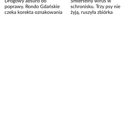
Drogowy absurd do
Śmiertelny wirus w
poprawy. Rondo Gdańskie
schronisku. Trzy psy nie
czeka korekta oznakowania
żyją, ruszyła zbiórka