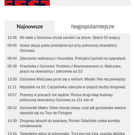
Najpopularniejsze
Najnowsze
10:36
80-latek z Gorzowa chciał zarobić na złocie. Stracił 55 tysięcy
09:45
Nowa stacja paliw powstanie tuż przy północnej obwodnicy
Gorzowa
08:44
Zderzenie radiowozu i Hyundaia. Policjanci jechali na sygnałach
05:39
Prasówka z Gorzowa: Problem z finansowaniem ul. Walczaka,
prace na obwodnicy i zderzenie na S3
13:50
Dziurawa Walczaka prosi się o remont. Miasto: Nie ma pieniędzy
11:21
Wypadek na S3. Ciężarówka uderzyła w pojazd służby drogowej
10:07
Przerwy w pracach nie będzie. Rusza drugi etap budowy
północnej obwodnicy Gorzowa za 151 mln zł
09:32
Gorzowski Matrix: Dwie minuty sławy, czyli jak gorzowska władza
obraziła się na Tour de Pologne
14:39
Drogowy absurd do poprawy. Rondo Gdańskie czeka korekta
oznakowania
13:16
Śmiertelny wirus w schronisku. Trzy psy nie żyją, ruszyła zbiórka