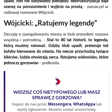
upadł, nikt nie odzyskałby pieniędzy. Restrukturyzacja daje
szansę na porozumienie i wyjście na prostą
- zaznaczył w
radiowej rozmowie Wójcicki.
Wójcicki: „Ratujemy legendę”
Decyzję o zaangażowaniu miasta w klub prezydent nazywa
wspólną i potrzebną. -
Stal to 80 lat historii, to legenda,
którą musimy ratować. Gdyby klub upadł, pretensje też
byłyby kierowane do miasta. Na mecze przychodzą tysiące
kibiców, ludzie otwierają serca. Ratujemy widowisko, które
jednoczy gorzowian
- podkreśla.
WIDZISZ COŚ NIETYPOWEGO LUB MASZ
SPRAWĘ Z GORZOWA?
Napisz do nas przez
Messengera
,
WhatsAppa
lub
wyślij zgłoszenie. Możesz zostać anonimowy.