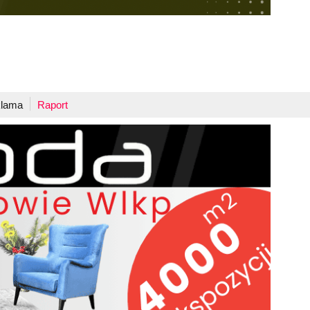
lama
Raport