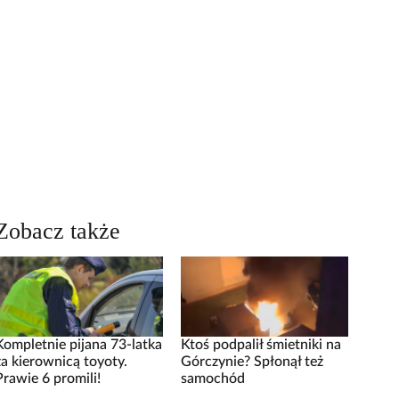
Zobacz także
Kompletnie pijana 73-latka
Ktoś podpalił śmietniki na
za kierownicą toyoty.
Górczynie? Spłonął też
Prawie 6 promili!
samochód