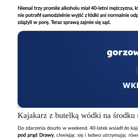
Niemal trzy promile alkoholu miał 40-letni mężczyzna, kt
nie potrafił samodzielnie wyjść z łódki ani normalnie o
zdążyli w porę. Teraz sprawą zajmie się sąd.
WK
Kajakarz z butelką wódki na środku 
Do zdarzenia doszło w weekend. 40-latek wsiadł do kaja
pod prąd Drawy
, chwiejąc się i ledwo utrzymując ró