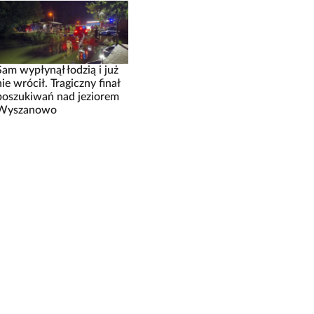
Sam wypłynął łodzią i już
nie wrócił. Tragiczny finał
poszukiwań nad jeziorem
Wyszanowo