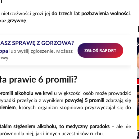
m
 nietrzeźwości grozi jej
do trzech lat pozbawienia wolności
.
raz
grzywnę
.
MASZ SPRAWĘ Z GORZOWA?
ZGŁOŚ RAPORT
ppa
lub wyślij zgłoszenie. Możesz
owy.
ła prawie 6 promili?
romili alkoholu we krwi
u większości osób może prowadzić
rzypadki przeżycia z wynikiem
powyżej 5 promili
zdarzają się
nieniem
, których organizm stopniowo przyzwyczajał się do
 takim stężeniem alkoholu, to medyczny paradoks
– ale nie
zarówno dla niej, jak i innych uczestników ruchu.