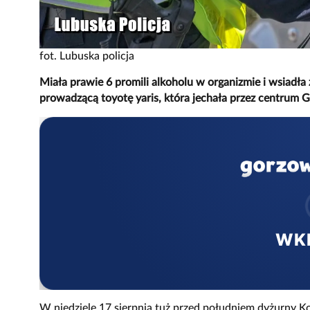
fot. Lubuska policja
Miała prawie 6 promili alkoholu w organizmie i wsiadła z
prowadzącą toyotę yaris, która jechała przez centrum G
WK
W niedzielę 17 sierpnia tuż przed południem dyżurny Ko