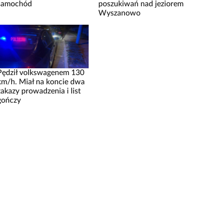
samochód
poszukiwań nad jeziorem
Wyszanowo
Pędził volkswagenem 130
km/h. Miał na koncie dwa
zakazy prowadzenia i list
gończy