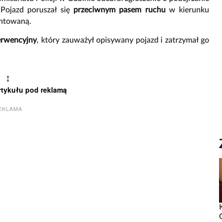
Pojazd poruszał się
przeciwnym pasem ruchu
w kierunku
entowaną.
erwencyjny
, który zauważył opisywany pojazd i zatrzymał go
↕
rtykułu pod reklamą
EKLAMA