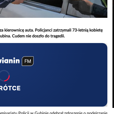
a kierownicę auta. Policjanci zatrzymali 73-letnią kobietę
ubina. Cudem nie doszło do tragedii.
RÓTCE
misariatu Policji w Gubinie odebrał zgłoszenie o podejrzanie