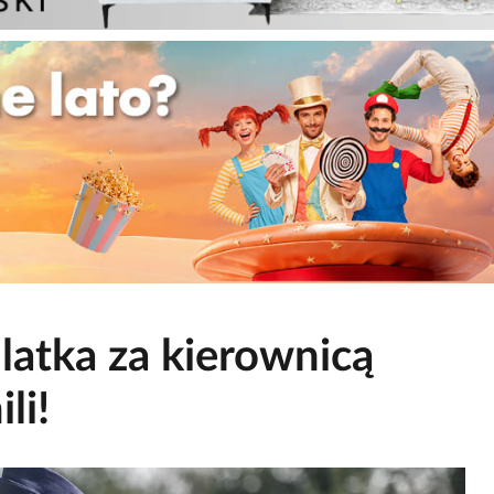
latka za kierownicą
li!