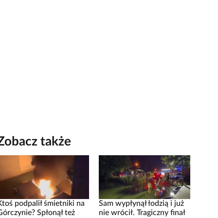
Zobacz także
Ktoś podpalił śmietniki na
Sam wypłynął łodzią i już
Górczynie? Spłonął też
nie wrócił. Tragiczny finał