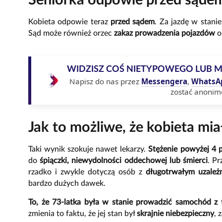
Seniorka odpowie przed sąde
Kobieta odpowie teraz
przed sądem
. Za jazdę w stanie
Sąd może również orzec
zakaz prowadzenia pojazdów
o
WIDZISZ COŚ NIETYPOWEGO LUB 
Napisz do nas przez
Messengera
,
WhatsA
zostać anonim
Jak to możliwe, że kobieta mia
Taki wynik szokuje nawet lekarzy.
Stężenie powyżej 4 p
do
śpiączki, niewydolności oddechowej lub śmierci
. P
rzadko i zwykle dotyczą osób z
długotrwałym uzależ
bardzo dużych dawek.
To, że 73-latka była w stanie prowadzić samochód z
zmienia to faktu, że jej stan był
skrajnie niebezpieczny
, 