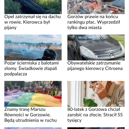
Opel zatrzymał się na dachu
Gorzów prawie na końcu
w rowie. Kierowca był
rankingu płac. Wyprzedził
pijany
tylko dwa miasta
Pożar ścierniska z balotami
Obywatelskie zatrzymanie
słomy. Świadkowie złapali
pijanego kierowcy Citroena
podpalacza
Znamy trasę Marszu
80-latek z Gorzowa chciał
Równości w Gorzowie.
zarobić na złocie. Stracił 55
Będą utrudnienia w ruchu
tysięcy