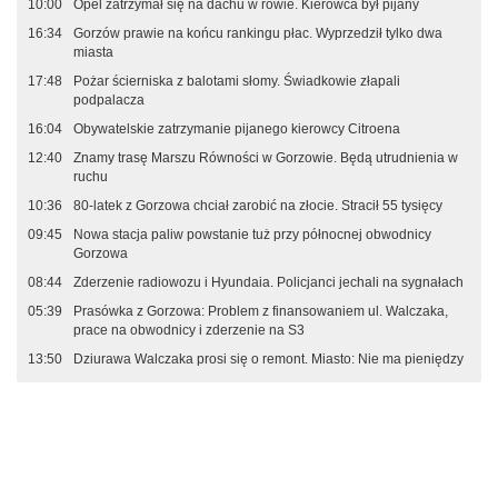
10:00
Opel zatrzymał się na dachu w rowie. Kierowca był pijany
16:34
Gorzów prawie na końcu rankingu płac. Wyprzedził tylko dwa
miasta
17:48
Pożar ścierniska z balotami słomy. Świadkowie złapali
podpalacza
16:04
Obywatelskie zatrzymanie pijanego kierowcy Citroena
12:40
Znamy trasę Marszu Równości w Gorzowie. Będą utrudnienia w
ruchu
10:36
80-latek z Gorzowa chciał zarobić na złocie. Stracił 55 tysięcy
09:45
Nowa stacja paliw powstanie tuż przy północnej obwodnicy
Gorzowa
08:44
Zderzenie radiowozu i Hyundaia. Policjanci jechali na sygnałach
05:39
Prasówka z Gorzowa: Problem z finansowaniem ul. Walczaka,
prace na obwodnicy i zderzenie na S3
13:50
Dziurawa Walczaka prosi się o remont. Miasto: Nie ma pieniędzy