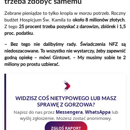
trzeba zdobyć samemu
Zebrane pieniądze to tylko kropla w morzu potrzeb. Roczny
budżet Hospicjum Św. Kamila to
około 8 milionów złotych
.
Z tego
25 procent trzeba pozyskać z darowizn, zbiórek i 1,5
proc. podatku
.
– Bez tego nie dalibyśmy rady. Świadczenia NFZ są
niedoszacowane. To wszystko nie wystarczy, żeby zapewnić
godną opiekę – mówi Gintowt. – My musimy sobie te 2
miliony po prostu uzbierać.
WIDZISZ COŚ NIETYPOWEGO LUB MASZ
SPRAWĘ Z GORZOWA?
Napisz do nas przez
Messengera
,
WhatsAppa
lub
wyślij zgłoszenie. Możesz zostać anonimowy.
ZGŁOŚ RAPORT