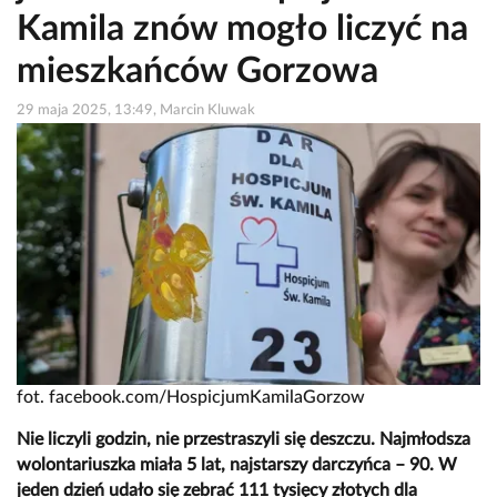
Kamila znów mogło liczyć na
mieszkańców Gorzowa
29 maja 2025, 13:49, Marcin Kluwak
fot. facebook.com/HospicjumKamilaGorzow
Nie liczyli godzin, nie przestraszyli się deszczu. Najmłodsza
wolontariuszka miała 5 lat, najstarszy darczyńca – 90. W
jeden dzień udało się zebrać 111 tysięcy złotych dla