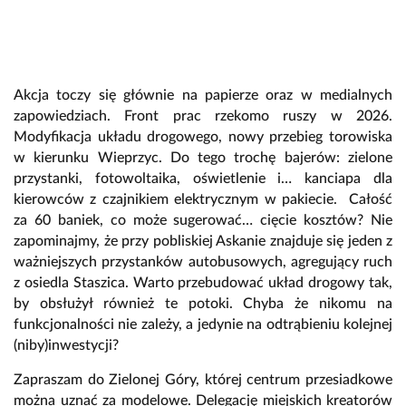
Akcja toczy się głównie na papierze oraz w medialnych
zapowiedziach. Front prac rzekomo ruszy w 2026.
Modyfikacja układu drogowego, nowy przebieg torowiska
w kierunku Wieprzyc. Do tego trochę bajerów: zielone
przystanki, fotowoltaika, oświetlenie i… kanciapa dla
kierowców z czajnikiem elektrycznym w pakiecie. Całość
za 60 baniek, co może sugerować… cięcie kosztów? Nie
zapominajmy, że przy pobliskiej Askanie znajduje się jeden z
ważniejszych przystanków autobusowych, agregujący ruch
z osiedla Staszica. Warto przebudować układ drogowy tak,
by obsłużył również te potoki. Chyba że nikomu na
funkcjonalności nie zależy, a jedynie na odtrąbieniu kolejnej
(niby)inwestycji?
Zapraszam do Zielonej Góry, której centrum przesiadkowe
można uznać za modelowe. Delegację miejskich kreatorów