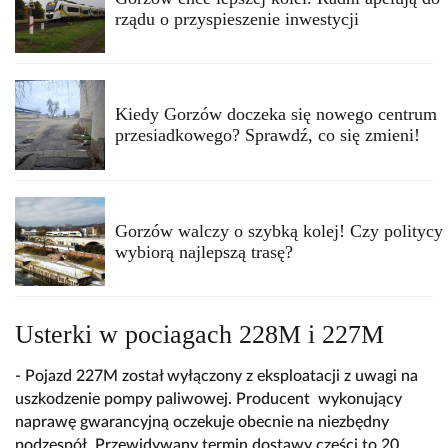
rządu o przyspieszenie inwestycji
Kiedy Gorzów doczeka się nowego centrum
przesiadkowego? Sprawdź, co się zmieni!
Gorzów walczy o szybką kolej! Czy politycy
wybiorą najlepszą trasę?
Usterki w pociagach 228M i 227M
- Pojazd 227M został wyłączony z eksploatacji z uwagi na
uszkodzenie pompy paliwowej. Producent wykonujący
naprawę gwarancyjną oczekuje obecnie na niezbędny
podzespół. Przewidywany termin dostawy części to 20