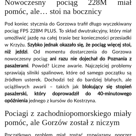
Nowoczesny pociąg 228M miał
pomóc, ale… stoi na bocznicy
Pod koniec stycznia do Gorzowa trafił długo wyczekiwany
pociąg FPS 228M PLUS. To skład dwutrakcyjny, który miał
umożliwić jazdę na całej trasie bez konieczności przesiadki
w Krzyżu.
Szybko jednak okazało się, że pociąg więcej stoi,
niż jeździ
. Od momentu dostarczenia do Gorzowa
nowoczesny pociąg
ani razu nie dojechał do Poznania z
pasażerami
. Powód? Liczne awarie. Najczęściej problemy
sprawiają silniki spalinowe, które od samego początku są
źródłem usterek. Dochodzi też do bardziej błahych, ale
uciążliwych awarii – takich jak
blokujący się stopień
pasażerski, który doprowadził do 40-minutowego
opóźnienia
jednego z kursów do Kostrzyna.
Pociagi z zachodniopomorskiego miały
pomóc, ale Gorzów został z niczym
Początkowo problem miał zostać rozwiązany poprzez