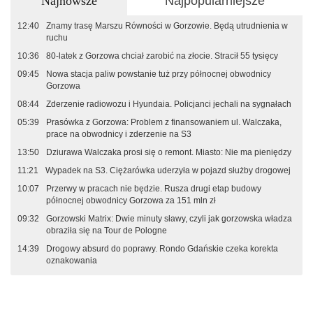
Najnowsze
Najpopularniejsze
12:40
Znamy trasę Marszu Równości w Gorzowie. Będą utrudnienia w
ruchu
10:36
80-latek z Gorzowa chciał zarobić na złocie. Stracił 55 tysięcy
09:45
Nowa stacja paliw powstanie tuż przy północnej obwodnicy
Gorzowa
08:44
Zderzenie radiowozu i Hyundaia. Policjanci jechali na sygnałach
05:39
Prasówka z Gorzowa: Problem z finansowaniem ul. Walczaka,
prace na obwodnicy i zderzenie na S3
13:50
Dziurawa Walczaka prosi się o remont. Miasto: Nie ma pieniędzy
11:21
Wypadek na S3. Ciężarówka uderzyła w pojazd służby drogowej
10:07
Przerwy w pracach nie będzie. Rusza drugi etap budowy
północnej obwodnicy Gorzowa za 151 mln zł
09:32
Gorzowski Matrix: Dwie minuty sławy, czyli jak gorzowska władza
obraziła się na Tour de Pologne
14:39
Drogowy absurd do poprawy. Rondo Gdańskie czeka korekta
oznakowania