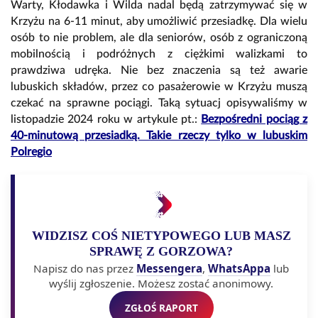
Warty, Kłodawka i Wilda nadal będą zatrzymywać się w
Krzyżu na 6-11 minut, aby umożliwić przesiadkę. Dla wielu
osób to nie problem, ale dla seniorów, osób z ograniczoną
mobilnością i podróżnych z ciężkimi walizkami to
prawdziwa udręka. Nie bez znaczenia są też awarie
lubuskich składów, przez co pasażerowie w Krzyżu muszą
czekać na sprawne pociągi. Taką sytuacj opisywaliśmy w
listopadzie 2024 roku w artykule pt.:
Bezpośredni pociąg z
40-minutową przesiadką. Takie rzeczy tylko w lubuskim
Polregio
WIDZISZ COŚ NIETYPOWEGO LUB MASZ
SPRAWĘ Z GORZOWA?
Napisz do nas przez
Messengera
,
WhatsAppa
lub
wyślij zgłoszenie. Możesz zostać anonimowy.
ZGŁOŚ RAPORT