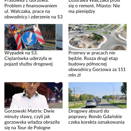
Prasówka z Gorzowa:
Dziurawa Walczaka prosi
Problem z finansowaniem
się o remont. Miasto: Nie
ul. Walczaka, prace na
ma pieniędzy
obwodnicy i zderzenie na S3
Wypadek na S3.
Przerwy w pracach nie
Ciężarówka uderzyła w
będzie. Rusza drugi etap
pojazd służby drogowej
budowy północnej
obwodnicy Gorzowa za 151
mln zł
Gorzowski Matrix: Dwie
Drogowy absurd do
minuty sławy, czyli jak
poprawy. Rondo Gdańskie
gorzowska władza obraziła
czeka korekta oznakowania
się na Tour de Pologne