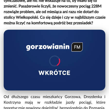
tymczasowe, ale nic nie wskazuje na to, by miało się to
zmienić. Pasażerowie liczyli, że nowoczesny pociąg 228M
rozwiąże problem, ale od miesiąca ani razu nie dotarł do
stolicy Wielkopolski. Co się dzieje i czy w najbliższym czasie
można liczyć na komfortową podróż bez przesiadek?
WKRÓTCE
Od dłuższego czasu mieszkańcy Gorzowa, Drezdenka i
Kostrzyna mają w rozkładzie jazdy pociągi, które
teoretycznie powinny dojeżdżać bezpośrednio do Poznania.