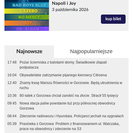
Napoli i Joy
3 października 2026
kup bilet
Najpopularniejsze
Najnowsze
17:48
Pożar ścierniska z balotami słomy. Świadkowie złapali
podpalacza
16:04
Obywatelskie zatrzymanie pijanego kierowcy Citroena
12:40
Znamy trasę Marszu Równości w Gorzowie. Będą utrudnienia w
ruchu
10:36
80-latek z Gorzowa chciał zarobić na złocie. Stracił 55 tysięcy
09:45
Nowa stacja paliw powstanie tuż przy północnej obwodnicy
Gorzowa
08:44
Zderzenie radiowozu i Hyundaia. Policjanci jechali na sygnałach
05:39
Prasówka z Gorzowa: Problem z finansowaniem ul. Walczaka,
prace na obwodnicy i zderzenie na S3