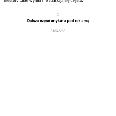
niestety takie wyniki nie zdarzają się często.
↕
Dalsza część artykułu pod reklamą
REKLAMA