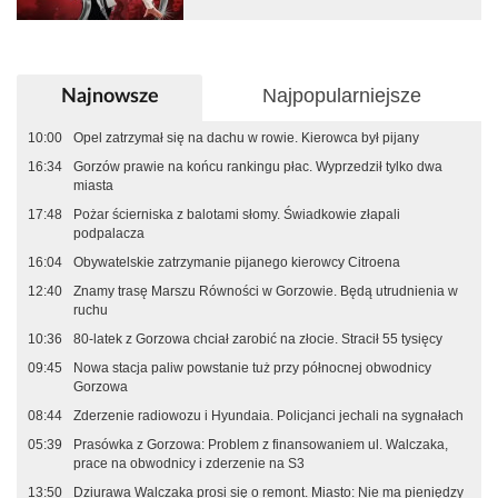
Najpopularniejsze
Najnowsze
10:00
Opel zatrzymał się na dachu w rowie. Kierowca był pijany
16:34
Gorzów prawie na końcu rankingu płac. Wyprzedził tylko dwa
miasta
17:48
Pożar ścierniska z balotami słomy. Świadkowie złapali
podpalacza
16:04
Obywatelskie zatrzymanie pijanego kierowcy Citroena
12:40
Znamy trasę Marszu Równości w Gorzowie. Będą utrudnienia w
ruchu
10:36
80-latek z Gorzowa chciał zarobić na złocie. Stracił 55 tysięcy
09:45
Nowa stacja paliw powstanie tuż przy północnej obwodnicy
Gorzowa
08:44
Zderzenie radiowozu i Hyundaia. Policjanci jechali na sygnałach
05:39
Prasówka z Gorzowa: Problem z finansowaniem ul. Walczaka,
prace na obwodnicy i zderzenie na S3
13:50
Dziurawa Walczaka prosi się o remont. Miasto: Nie ma pieniędzy