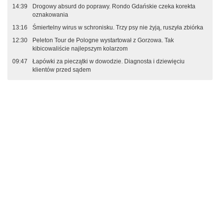
14:39
Drogowy absurd do poprawy. Rondo Gdańskie czeka korekta
oznakowania
13:16
Śmiertelny wirus w schronisku. Trzy psy nie żyją, ruszyła zbiórka
12:30
Peleton Tour de Pologne wystartował z Gorzowa. Tak
kibicowaliście najlepszym kolarzom
09:47
Łapówki za pieczątki w dowodzie. Diagnosta i dziewięciu
klientów przed sądem