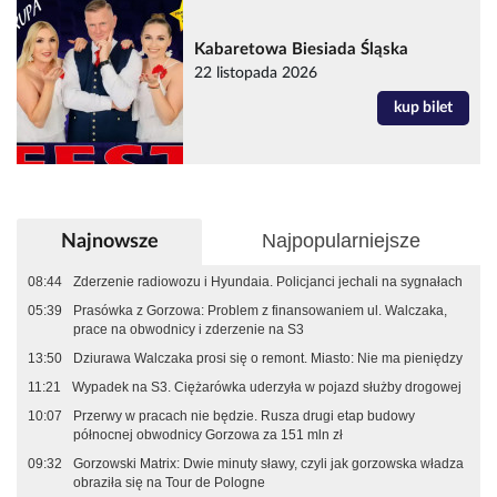
Kabaretowa Biesiada Śląska
22 listopada 2026
kup bilet
Najpopularniejsze
Najnowsze
08:44
Zderzenie radiowozu i Hyundaia. Policjanci jechali na sygnałach
05:39
Prasówka z Gorzowa: Problem z finansowaniem ul. Walczaka,
prace na obwodnicy i zderzenie na S3
13:50
Dziurawa Walczaka prosi się o remont. Miasto: Nie ma pieniędzy
11:21
Wypadek na S3. Ciężarówka uderzyła w pojazd służby drogowej
10:07
Przerwy w pracach nie będzie. Rusza drugi etap budowy
północnej obwodnicy Gorzowa za 151 mln zł
09:32
Gorzowski Matrix: Dwie minuty sławy, czyli jak gorzowska władza
obraziła się na Tour de Pologne