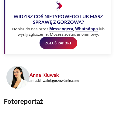
WIDZISZ COŚ NIETYPOWEGO LUB MASZ
SPRAWĘ Z GORZOWA?
Napisz do nas przez
Messengera
,
WhatsAppa
lub
wyślij zgłoszenie. Możesz zostać anonimowy.
ZGŁOŚ RAPORT
Anna Kluwak
anna.kluwak@gorzowianin.com
Fotoreportaż