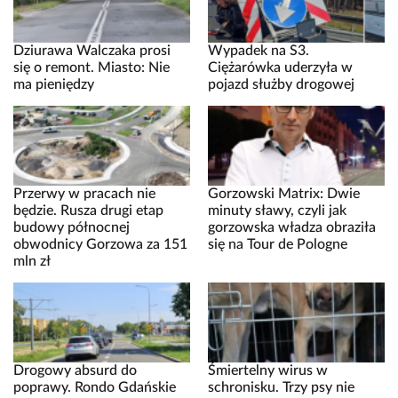
Dziurawa Walczaka prosi
Wypadek na S3.
się o remont. Miasto: Nie
Ciężarówka uderzyła w
ma pieniędzy
pojazd służby drogowej
Przerwy w pracach nie
Gorzowski Matrix: Dwie
będzie. Rusza drugi etap
minuty sławy, czyli jak
budowy północnej
gorzowska władza obraziła
obwodnicy Gorzowa za 151
się na Tour de Pologne
mln zł
Drogowy absurd do
Śmiertelny wirus w
poprawy. Rondo Gdańskie
schronisku. Trzy psy nie