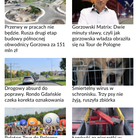
Przerwy w pracach nie
Gorzowski Matrix: Dwie
będzie. Rusza drugi etap
minuty sławy, czyli jak
budowy północnej
gorzowska władza obraziła
obwodnicy Gorzowa za 151
się na Tour de Pologne
mln zł
Drogowy absurd do
Śmiertelny wirus w
poprawy. Rondo Gdańskie
schronisku. Trzy psy nie
czeka korekta oznakowania
żyją, ruszyła zbiórka
Peleton Tour de Pologne
Łapówki za pieczątki w