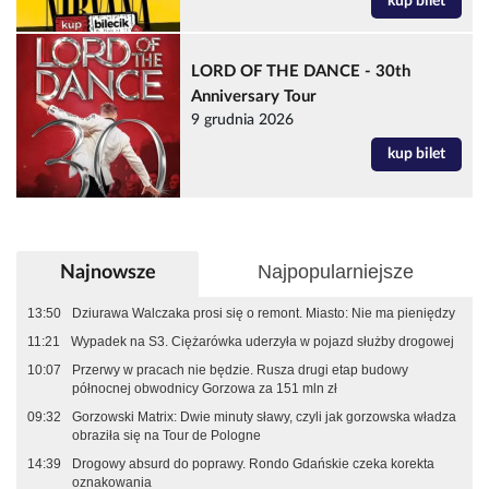
kup bilet
LORD OF THE DANCE - 30th
Anniversary Tour
9 grudnia 2026
kup bilet
Najpopularniejsze
Najnowsze
13:50
Dziurawa Walczaka prosi się o remont. Miasto: Nie ma pieniędzy
11:21
Wypadek na S3. Ciężarówka uderzyła w pojazd służby drogowej
10:07
Przerwy w pracach nie będzie. Rusza drugi etap budowy
północnej obwodnicy Gorzowa za 151 mln zł
09:32
Gorzowski Matrix: Dwie minuty sławy, czyli jak gorzowska władza
obraziła się na Tour de Pologne
14:39
Drogowy absurd do poprawy. Rondo Gdańskie czeka korekta
oznakowania