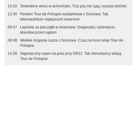
13:16
Śmiertelny wirus w schronisku. Trzy psy nie żyją, ruszyła zbiórka
12:30
Peleton Tour de Pologne wystartował z Gorzowa. Tak
kibicowaliście najlepszym kolarzom
09:47
Łapówki za pieczątki w dowodzie. Diagnosta i dziewięciu
klientów przed sądem
08:48
Wielkie ściganie rusza z Gorzowa. Czas na trzeci etap Tour de
Pologne
14:26
Gigantyczny napis na polu przy DK22. Tak mieszkańcy witają
Tour de Pologne