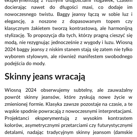
eksperymentują z różnymi długościami nogawek, czasem
docierając nawet do długości maxi, co dodaje im
nowoczesnego twistu. Baggy jeansy łączą w sobie luz i
elegancję, a noszone z dopasowanym topem czy
klasycznym żakietem tworzą kontrastową, ale harmonijną
stylizację. To propozycja dla tych, którzy pragną cieszyć się
modą, nie rezygnując jednocześnie z wygody i luzu. Wiosną
2024 baggy jeansy z niskim stanem stają się zatem nie tylko
wyborem stylowym, ale również manifestem swobodnego
podejścia do mody.
Skinny jeans wracają
Wiosną 2024 obserwujemy subtelny, ale zauważalny
powrót skinny jeansów, które zyskują nowe życie w
zmienionej formie. Klasyka zawsze pozostaje na czasie, a te
wąskie spodnie powracają z nowoczesnymi interpretacjami.
Projektanci eksperymentują z wysokim kontrastem
kolorów, asymetrycznymi przetarciami czy futurystycznymi
detalami, nadając tradycyjnym skinny jeansom (damskie