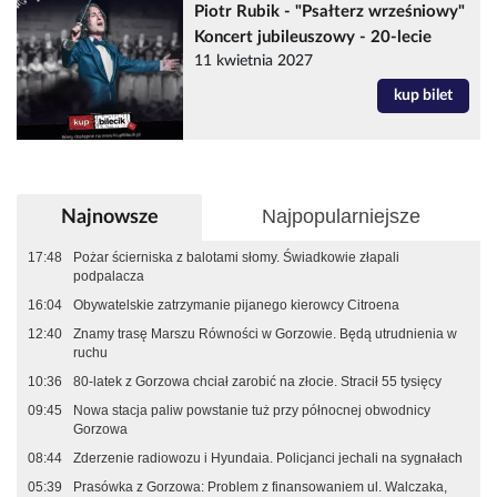
Piotr Rubik - "Psałterz wrześniowy"
Koncert jubileuszowy - 20-lecie
11 kwietnia 2027
kup bilet
Najpopularniejsze
Najnowsze
17:48
Pożar ścierniska z balotami słomy. Świadkowie złapali
podpalacza
16:04
Obywatelskie zatrzymanie pijanego kierowcy Citroena
12:40
Znamy trasę Marszu Równości w Gorzowie. Będą utrudnienia w
ruchu
10:36
80-latek z Gorzowa chciał zarobić na złocie. Stracił 55 tysięcy
09:45
Nowa stacja paliw powstanie tuż przy północnej obwodnicy
Gorzowa
08:44
Zderzenie radiowozu i Hyundaia. Policjanci jechali na sygnałach
05:39
Prasówka z Gorzowa: Problem z finansowaniem ul. Walczaka,