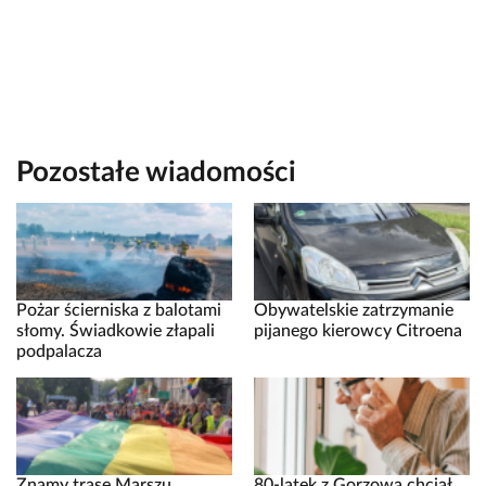
Pozostałe wiadomości
Pożar ścierniska z balotami
Obywatelskie zatrzymanie
słomy. Świadkowie złapali
pijanego kierowcy Citroena
podpalacza
Znamy trasę Marszu
80-latek z Gorzowa chciał