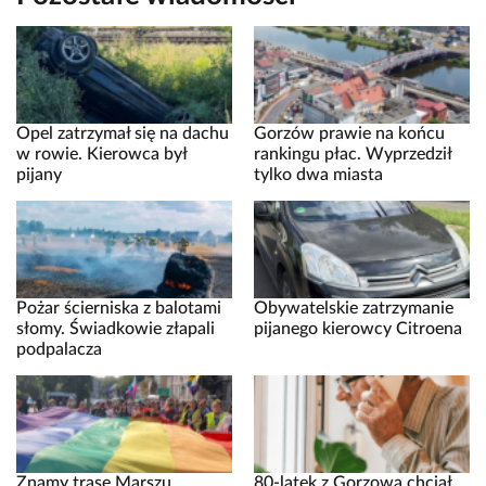
Opel zatrzymał się na dachu
Gorzów prawie na końcu
w rowie. Kierowca był
rankingu płac. Wyprzedził
pijany
tylko dwa miasta
Pożar ścierniska z balotami
Obywatelskie zatrzymanie
słomy. Świadkowie złapali
pijanego kierowcy Citroena
podpalacza
Znamy trasę Marszu
80-latek z Gorzowa chciał