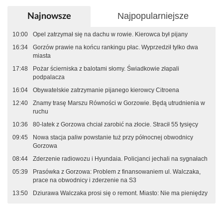
Najpopularniejsze
Najnowsze
10:00
Opel zatrzymał się na dachu w rowie. Kierowca był pijany
16:34
Gorzów prawie na końcu rankingu płac. Wyprzedził tylko dwa
miasta
17:48
Pożar ścierniska z balotami słomy. Świadkowie złapali
podpalacza
16:04
Obywatelskie zatrzymanie pijanego kierowcy Citroena
12:40
Znamy trasę Marszu Równości w Gorzowie. Będą utrudnienia w
ruchu
10:36
80-latek z Gorzowa chciał zarobić na złocie. Stracił 55 tysięcy
09:45
Nowa stacja paliw powstanie tuż przy północnej obwodnicy
Gorzowa
08:44
Zderzenie radiowozu i Hyundaia. Policjanci jechali na sygnałach
05:39
Prasówka z Gorzowa: Problem z finansowaniem ul. Walczaka,
prace na obwodnicy i zderzenie na S3
13:50
Dziurawa Walczaka prosi się o remont. Miasto: Nie ma pieniędzy