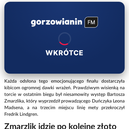
WKRÓTCE
Każda odsłona tego emocjonującego finału dostarczyła
kibicom ogromnej dawki wrażeń. Prawdziwym wisienką na
torcie w ostatnim biegu był niesamowity występ Bartosza
Zmarzlika, który wyprzedził prowadzącego Duńczyka Leona
Madsena, a na trzecim miejscu linię mety przekroczył
Fredrik Lindgren.
Zmarzlik idzie po kolejne złoto