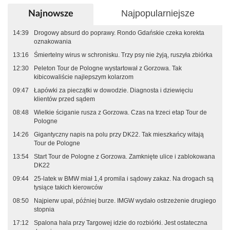
Najpopularniejsze
Najnowsze
14:39
Drogowy absurd do poprawy. Rondo Gdańskie czeka korekta
oznakowania
13:16
Śmiertelny wirus w schronisku. Trzy psy nie żyją, ruszyła zbiórka
12:30
Peleton Tour de Pologne wystartował z Gorzowa. Tak
kibicowaliście najlepszym kolarzom
09:47
Łapówki za pieczątki w dowodzie. Diagnosta i dziewięciu
klientów przed sądem
08:48
Wielkie ściganie rusza z Gorzowa. Czas na trzeci etap Tour de
Pologne
14:26
Gigantyczny napis na polu przy DK22. Tak mieszkańcy witają
Tour de Pologne
13:54
Start Tour de Pologne z Gorzowa. Zamknięte ulice i zablokowana
DK22
09:44
25-latek w BMW miał 1,4 promila i sądowy zakaz. Na drogach są
tysiące takich kierowców
08:50
Najpierw upał, później burze. IMGW wydało ostrzeżenie drugiego
stopnia
17:12
Spalona hala przy Targowej idzie do rozbiórki. Jest ostateczna