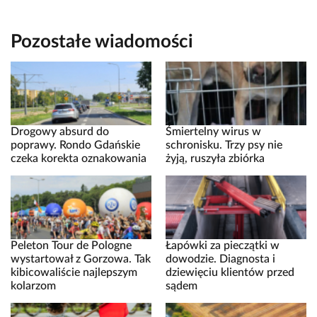
Pozostałe wiadomości
Drogowy absurd do
Śmiertelny wirus w
poprawy. Rondo Gdańskie
schronisku. Trzy psy nie
czeka korekta oznakowania
żyją, ruszyła zbiórka
Peleton Tour de Pologne
Łapówki za pieczątki w
wystartował z Gorzowa. Tak
dowodzie. Diagnosta i
kibicowaliście najlepszym
dziewięciu klientów przed
kolarzom
sądem