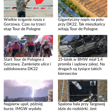
Wielkie ściganie rusza z
Gigantyczny napis na polu
Gorzowa. Czas na trzeci
przy DK22. Tak mieszkańcy
etap Tour de Pologne
witają Tour de Pologne
Start Tour de Pologne z
25-latek w BMW miał 1,4
Gorzowa. Zamknięte ulice i
promila i sądowy zakaz. Na
zablokowana DK22
drogach są tysiące takich
kierowców
Najpierw upał, później
Spalona hala przy Targowej
burze. IMGW wydało
idzie do rozbiórki. Jest